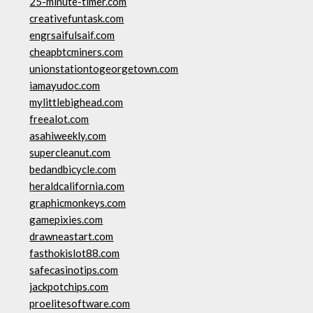
25-minute-timer.com
creativefuntask.com
engrsaifulsaif.com
cheapbtcminers.com
unionstationtogeorgetown.com
iamayudoc.com
mylittlebighead.com
freealot.com
asahiweekly.com
supercleanut.com
bedandbicycle.com
heraldcalifornia.com
graphicmonkeys.com
gamepixies.com
drawneastart.com
fasthokislot88.com
safecasinotips.com
jackpotchips.com
proelitesoftware.com