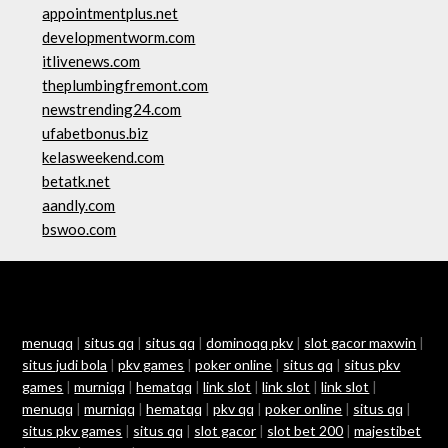
appointmentplus.net
developmentworm.com
itlivenews.com
theplumbingfremont.com
newstrending24.com
ufabetbonus.biz
kelasweekend.com
betatk.net
aandly.com
bswoo.com
menuqq
|
situs qq
|
situs qq
|
dominoqq pkv
|
slot gacor maxwin
|
situs judi bola
|
pkv games
|
poker online
|
situs qq
|
situs pkv
games
|
murniqq
|
hematqq
|
link slot
|
link slot
|
link slot
|
menuqq
|
murniqq
|
hematqq
|
pkv qq
|
poker online
|
situs qq
|
situs pkv games
|
situs qq
|
slot gacor
|
slot bet 200
|
majestibet