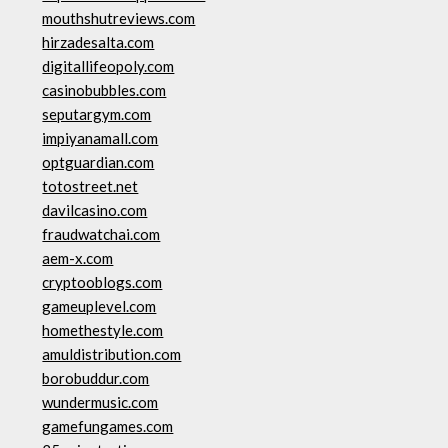
mouthshutreviews.com
hirzadesalta.com
digitallifeopoly.com
casinobubbles.com
seputargym.com
impiyanamall.com
optguardian.com
totostreet.net
davilcasino.com
fraudwatchai.com
aem-x.com
cryptooblogs.com
gameuplevel.com
homethestyle.com
amuldistribution.com
borobuddur.com
wundermusic.com
gamefungames.com