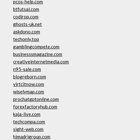
pcos-help.com
btfutsal.com
codirop.com
ghosts-uk.net
askdono.com
techonly.top
gamblingcompete.com
businesssmagazine.com
creativeinternetmedia.com
n95-sale.com
blogreborn.com
virtcitnow.com
wiselymap.com
prochatgptonline.com
forexfactoryhub.com
kaja-live.com
techcompa.com
sight-web.com
himadrigroup.com