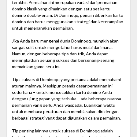
terakhir. Permainan ini merupakan variasi dari permainan
domino klasik yang dimainkan dengan satu set kartu
domino double-enam. Di Dominoqq, pemain diberikan kartu
domino dan harus menggunakan strategi dan keterampilan
untuk memenangkan permainan.
Jika Anda baru mengenal dunia Dominoqq, mungkin akan
sangat sulit untuk mengetahui harus mulai dari mana.
Namun, dengan beberapa tips dan trik, Anda dapat
meningkatkan peluang sukses dan bersenang-senang
memainkan game seru ini.
Tips sukses di Dominoqq yang pertama adalah memahami
aturan mainnya. Meskipun premis dasar permainan ini
sederhana – untuk mencocokkan kartu domino Anda
dengan ujung papan yang terbuka – ada beberapa nuansa
permainan yang perlu Anda waspadai. Luangkan waktu
untuk membaca peraturan dan membiasakan diri dengan
berbagai strategi yang dapat digunakan dalam permainan.
Tip penting lainnya untuk sukses di Dominoqq adalah