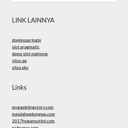
LINK LAINNYA
dominoqq login
slot pragmatic
demo slot mahjong
situs qq
situs pkv
Links
mygamblingstory.com
majalahwekonews.com
2017hoganoutlet.com
pelmanec.com