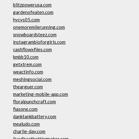
blitzpowerusa.com
gardenofeaten.com
hycys05.com
onemoremilerunning.com
snowboardsteez.com
instagrambioforgirls.com
cashflowxfiles.com
kmbb10.com
getxtrem.com
weactinfo.com
meshingsocial.com
thearguer.com
marketing-mobile-app.com
floralpunchcraft.com
fiasone.com
danktankbattery.com
mealudo.com
charlie-day.com
livedirectbettingpoker.com