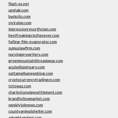
flash-es.net
upshak.com
backsilo.com
siviralqq.com
impressionresorthoian.com
bestfreakingclothesever.com
falling-film-evaporator.com
sumuslawfirm.com
nursingprowriters.com
greenmountainthreadwear.com
acutedispensary.com
sattamatkanewsblog.com
cryptocurrencytradingcn.com
totowaz.com
charlestonwipesettlement.com
brandfollowmarket.com
weeklyjobnews.com
countyanimalshelter.com
adwebtagging.com