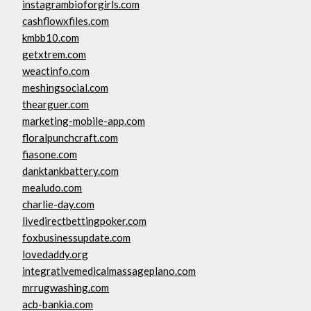
instagrambioforgirls.com
cashflowxfiles.com
kmbb10.com
getxtrem.com
weactinfo.com
meshingsocial.com
thearguer.com
marketing-mobile-app.com
floralpunchcraft.com
fiasone.com
danktankbattery.com
mealudo.com
charlie-day.com
livedirectbettingpoker.com
foxbusinessupdate.com
lovedaddy.org
integrativemedicalmassageplano.com
mrrugwashing.com
acb-bankia.com