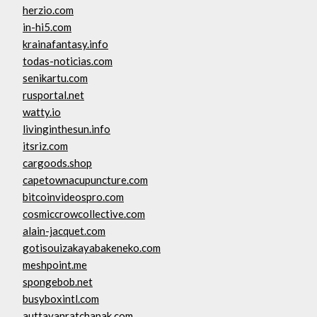
herzio.com
in-hi5.com
krainafantasy.info
todas-noticias.com
senikartu.com
rusportal.net
watty.io
livinginthesun.info
itsriz.com
cargoods.shop
capetownacupuncture.com
bitcoinvideospro.com
cosmiccrowcollective.com
alain-jacquet.com
gotisouizakayabakeneko.com
meshpoint.me
spongebob.net
busyboxintl.com
auttayanratchapak.com