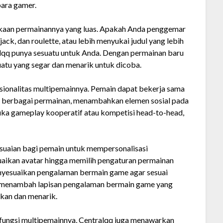
para gamer.
takaan permainannya yang luas. Apakah Anda penggemar
jack, dan roulette, atau lebih menyukai judul yang lebih
ralqq punya sesuatu untuk Anda. Dengan permainan baru
uatu yang segar dan menarik untuk dicoba.
ngsionalitas multipemainnya. Pemain dapat bekerja sama
am berbagai permainan, menambahkan elemen sosial pada
ka gameplay kooperatif atau kompetisi head-to-head,
suaian bagi pemain untuk mempersonalisasi
ikan avatar hingga memilih pengaturan permainan
nyesuaikan pengalaman bermain game agar sesuai
ni menambah lapisan pengalaman bermain game yang
kan dan menarik.
 fungsi multipemainnya, Centralqq juga menawarkan