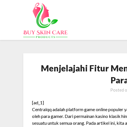
Skip
to
content
Menjelajahi Fitur Me
Par
Posted 
[ad_1]
Centralqq adalah platform game online populer y
oleh para gamer. Dari permainan kasino klasik h
sesuatu untuk semua orang. Pada artikel ini, kita