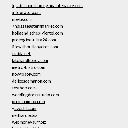
lg-air-conditioning-maintenance.com
infoorator.com
novte.com
7hpizzaeasternmarket.com
hollaendisches-viertel.com
proengine-ultra24.com
lifewithoutlanyards.com
traida.net
kitchandhoney.com
metro-bistro.com
howtosolv.com
delicesdemanon.com
testboo.com
weddingdressstudio.com
premiumplox.com
yayosbk.com
neilhardie.biz
webmoneysurf.biz