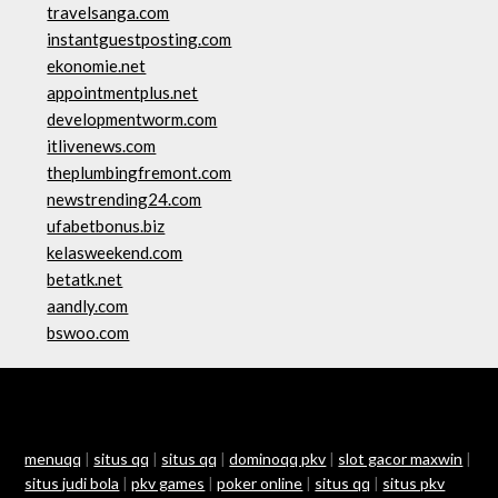
travelsanga.com
instantguestposting.com
ekonomie.net
appointmentplus.net
developmentworm.com
itlivenews.com
theplumbingfremont.com
newstrending24.com
ufabetbonus.biz
kelasweekend.com
betatk.net
aandly.com
bswoo.com
menuqq
|
situs qq
|
situs qq
|
dominoqq pkv
|
slot gacor maxwin
|
situs judi bola
|
pkv games
|
poker online
|
situs qq
|
situs pkv