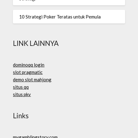
10 Strategi Poker Teratas untuk Pemula
LINK LAINNYA
dominoqq login
slot pragmatic
demo slot mahjong
situs qq
situs pkv
Links
mygamblingstory.com