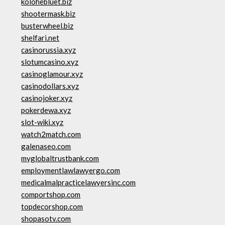
kolohebluet.biz
shootermask.biz
busterwheel.biz
shelfari.net
casinorussia.xyz
slotumcasino.xyz
casinoglamour.xyz
casinodollars.xyz
casinojoker.xyz
pokerdewa.xyz
slot-wiki.xyz
watch2match.com
galenaseo.com
myglobaltrustbank.com
employmentlawlawyergo.com
medicalmalpracticelawyersinc.com
comportshop.com
topdecorshop.com
shopasotv.com