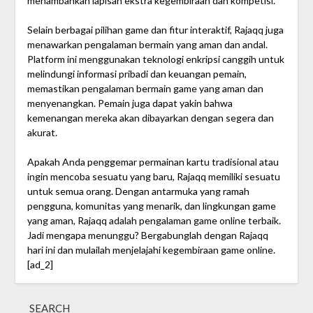
menambahkan lapisan ekstra kegembiraan dan kompetisi.
Selain berbagai pilihan game dan fitur interaktif, Rajaqq juga
menawarkan pengalaman bermain yang aman dan andal.
Platform ini menggunakan teknologi enkripsi canggih untuk
melindungi informasi pribadi dan keuangan pemain,
memastikan pengalaman bermain game yang aman dan
menyenangkan. Pemain juga dapat yakin bahwa
kemenangan mereka akan dibayarkan dengan segera dan
akurat.
Apakah Anda penggemar permainan kartu tradisional atau
ingin mencoba sesuatu yang baru, Rajaqq memiliki sesuatu
untuk semua orang. Dengan antarmuka yang ramah
pengguna, komunitas yang menarik, dan lingkungan game
yang aman, Rajaqq adalah pengalaman game online terbaik.
Jadi mengapa menunggu? Bergabunglah dengan Rajaqq
hari ini dan mulailah menjelajahi kegembiraan game online.
[ad_2]
SEARCH