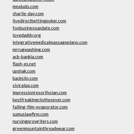
mealudo.com
charlie-day.com
livedirectbettingpoker.com
foxbusinessupdate.com
lovedaddy.org
integrativemedicalmassageplano.com
mrrugwashing.com
acb-bankia.com
flash-es.net
upshak.com
backsilo.com
siviralqq.com
impressionresorthoian.com
bestfreakingclothesever.com
falling-film-evaporator.com
sumuslawfirm.com
nursingprowriters.com
greenmountainthreadwear.com