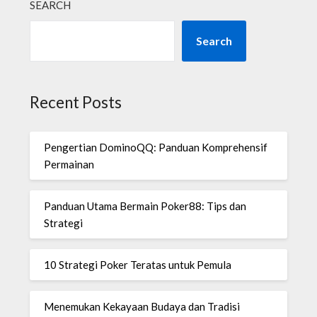
SEARCH
Search
Recent Posts
Pengertian DominoQQ: Panduan Komprehensif
Permainan
Panduan Utama Bermain Poker88: Tips dan
Strategi
10 Strategi Poker Teratas untuk Pemula
Menemukan Kekayaan Budaya dan Tradisi