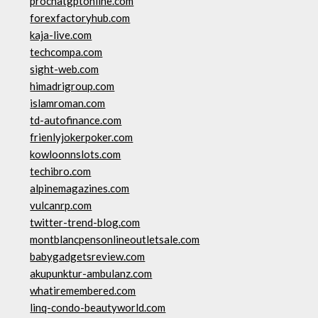
prochatgptonline.com
forexfactoryhub.com
kaja-live.com
techcompa.com
sight-web.com
himadrigroup.com
islamroman.com
td-autofinance.com
frienlyjokerpoker.com
kowloonnslots.com
techibro.com
alpinemagazines.com
vulcanrp.com
twitter-trend-blog.com
montblancpensonlineoutletsale.com
babygadgetsreview.com
akupunktur-ambulanz.com
whatiremembered.com
linq-condo-beautyworld.com