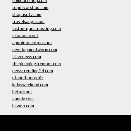
comportshop.com
topdecorshop.com
shopasotv.com
travelsanga.com
instantguestposting.com
ekonomie.net
appointmentplus.net
developmentworm.com
itlivenews.com
theplumbingfremont.com
newstrending24.com
ufabetbonus.biz
kelasweekend.com
betatk.net
aandly.com
bswoo.com