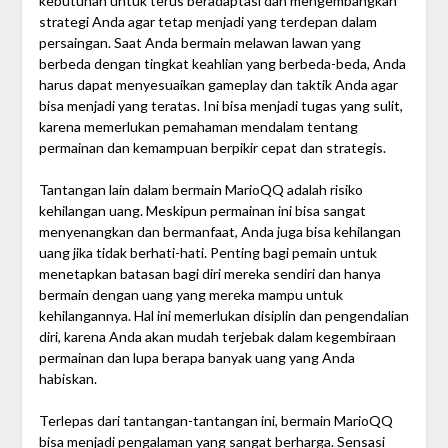
kebutuhan untuk terus beradaptasi dan mengembangkan
strategi Anda agar tetap menjadi yang terdepan dalam
persaingan. Saat Anda bermain melawan lawan yang
berbeda dengan tingkat keahlian yang berbeda-beda, Anda
harus dapat menyesuaikan gameplay dan taktik Anda agar
bisa menjadi yang teratas. Ini bisa menjadi tugas yang sulit,
karena memerlukan pemahaman mendalam tentang
permainan dan kemampuan berpikir cepat dan strategis.
Tantangan lain dalam bermain MarioQQ adalah risiko
kehilangan uang. Meskipun permainan ini bisa sangat
menyenangkan dan bermanfaat, Anda juga bisa kehilangan
uang jika tidak berhati-hati. Penting bagi pemain untuk
menetapkan batasan bagi diri mereka sendiri dan hanya
bermain dengan uang yang mereka mampu untuk
kehilangannya. Hal ini memerlukan disiplin dan pengendalian
diri, karena Anda akan mudah terjebak dalam kegembiraan
permainan dan lupa berapa banyak uang yang Anda
habiskan.
Terlepas dari tantangan-tantangan ini, bermain MarioQQ
bisa menjadi pengalaman yang sangat berharga. Sensasi