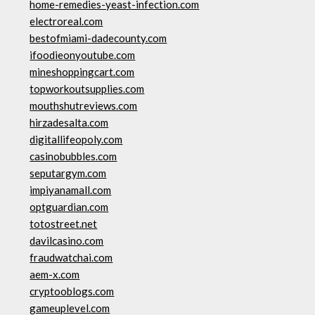
home-remedies-yeast-infection.com
electroreal.com
bestofmiami-dadecounty.com
ifoodieonyoutube.com
mineshoppingcart.com
topworkoutsupplies.com
mouthshutreviews.com
hirzadesalta.com
digitallifeopoly.com
casinobubbles.com
seputargym.com
impiyanamall.com
optguardian.com
totostreet.net
davilcasino.com
fraudwatchai.com
aem-x.com
cryptooblogs.com
gameuplevel.com