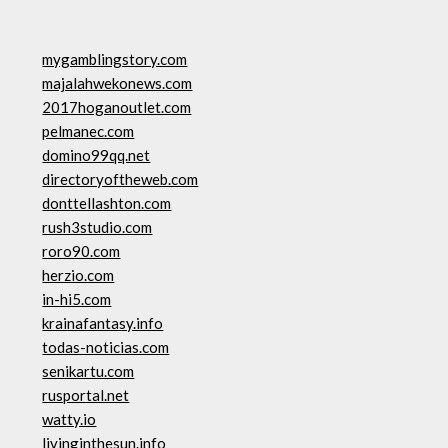
mygamblingstory.com
majalahwekonews.com
2017hoganoutlet.com
pelmanec.com
domino99qq.net
directoryoftheweb.com
donttellashton.com
rush3studio.com
roro90.com
herzio.com
in-hi5.com
krainafantasy.info
todas-noticias.com
senikartu.com
rusportal.net
watty.io
livinginthesun.info