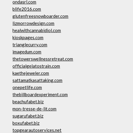
ondasrl.com
blife2016.com
glutenfreesnowboarder.com
lizmorrowdesign.com
healwithcannabidiol.com
kioskpages.com
trianglecurry.com
imagedum.com
thetowerswellnessretreat.com
officialgelatostrain.com
kaethejeweler.com
sattamatkasattaking.com
onepetlife.com
thebillboardexperiment.com
beachufabet.biz
mon-tresse-de-lit.com
sugarufabet.biz
boxufabet.biz
topgearautoservices.net