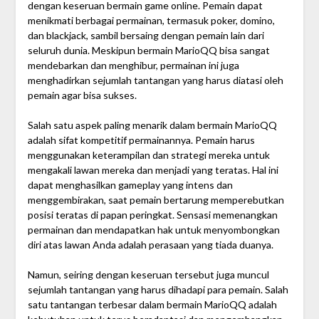
dengan keseruan bermain game online. Pemain dapat
menikmati berbagai permainan, termasuk poker, domino,
dan blackjack, sambil bersaing dengan pemain lain dari
seluruh dunia. Meskipun bermain MarioQQ bisa sangat
mendebarkan dan menghibur, permainan ini juga
menghadirkan sejumlah tantangan yang harus diatasi oleh
pemain agar bisa sukses.
Salah satu aspek paling menarik dalam bermain MarioQQ
adalah sifat kompetitif permainannya. Pemain harus
menggunakan keterampilan dan strategi mereka untuk
mengakali lawan mereka dan menjadi yang teratas. Hal ini
dapat menghasilkan gameplay yang intens dan
menggembirakan, saat pemain bertarung memperebutkan
posisi teratas di papan peringkat. Sensasi memenangkan
permainan dan mendapatkan hak untuk menyombongkan
diri atas lawan Anda adalah perasaan yang tiada duanya.
Namun, seiring dengan keseruan tersebut juga muncul
sejumlah tantangan yang harus dihadapi para pemain. Salah
satu tantangan terbesar dalam bermain MarioQQ adalah