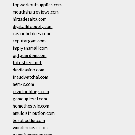
topworkoutsupplies.com
mouthshutreviews.com
hirzadesalta.com
digitallifeopoly.com
casinobubbles.com
seputargym.com
impiyanamall.com
optguardian.com
totostreet.net
davilcasino.com
fraudwatchai.com
aem-x.com
cryptooblogs.com
gameuplevel.com
homethestyle.com
amuldistribution.com
borobuddur.com
wundermusic.com
gamefungames.com