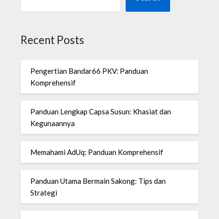
Recent Posts
Pengertian Bandar66 PKV: Panduan
Komprehensif
Panduan Lengkap Capsa Susun: Khasiat dan
Kegunaannya
Memahami AdUq: Panduan Komprehensif
Panduan Utama Bermain Sakong: Tips dan
Strategi