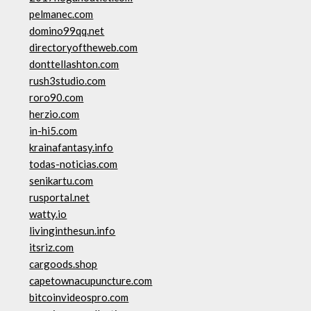
pelmanec.com
domino99qq.net
directoryoftheweb.com
donttellashton.com
rush3studio.com
roro90.com
herzio.com
in-hi5.com
krainafantasy.info
todas-noticias.com
senikartu.com
rusportal.net
watty.io
livinginthesun.info
itsriz.com
cargoods.shop
capetownacupuncture.com
bitcoinvideospro.com