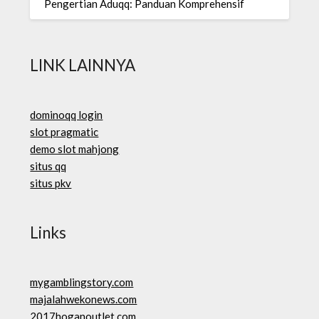
Pengertian Aduqq: Panduan Komprehensif
LINK LAINNYA
dominoqq login
slot pragmatic
demo slot mahjong
situs qq
situs pkv
Links
mygamblingstory.com
majalahwekonews.com
2017hoganoutlet.com