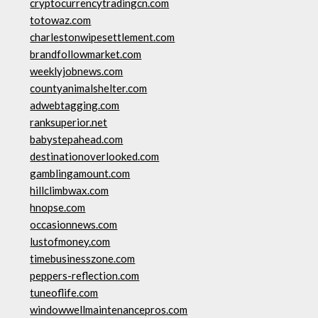
cryptocurrencytradingcn.com
totowaz.com
charlestonwipesettlement.com
brandfollowmarket.com
weeklyjobnews.com
countyanimalshelter.com
adwebtagging.com
ranksuperior.net
babystepahead.com
destinationoverlooked.com
gamblingamount.com
hillclimbwax.com
hnopse.com
occasionnews.com
lustofmoney.com
timebusinesszone.com
peppers-reflection.com
tuneoflife.com
windowwellmaintenancepros.com