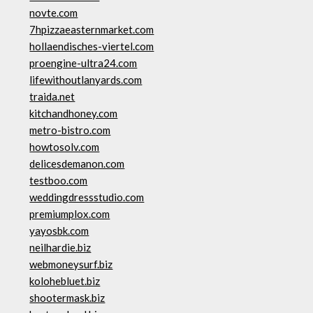
novte.com
7hpizzaeasternmarket.com
hollaendisches-viertel.com
proengine-ultra24.com
lifewithoutlanyards.com
traida.net
kitchandhoney.com
metro-bistro.com
howtosolv.com
delicesdemanon.com
testboo.com
weddingdressstudio.com
premiumplox.com
yayosbk.com
neilhardie.biz
webmoneysurf.biz
kolohebluet.biz
shootermask.biz