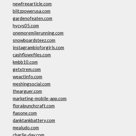
newfreearticle.com
blitzpowerusa.com
gardenofeaten.com
hycys05.com
onemoremilerunning.com
snowboardsteez.com
instagrambioforgirls.com
cashflowxfiles.com
kmbb10.com
getxtrem.com
weactinfo.com
meshingsocial.com
thearguer.com
marketing-mobile-app.com
floralpunchcraft.com
fiasone.com
danktankbattery.com
mealudo.com
charlie-day.com