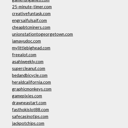
25-minute-timer.com
creativefuntask.com
engrsaifulsaif.com
cheapbtcminers.com
unionstationtogeorgetown.com
iamayudoc.com
mylittlebighead.com
freealot.com
asahiweekly.com
supercleanut.com
bedandbicycle.com
heraldcalifornia.com
graphicmonkeys.com
gamepixies.com
drawneastart.com
fasthokislot88.com
safecasinotips.com
jackpotchips.com