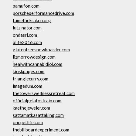
pamufon.com
porscheperformancedrive.com
tamethekraken.org
lutzinator.com
ondasrl.com
blife2016.com
glutenfreesnowboarder.com
lizmorrowdesign.com
healwithcannabidiol.com
kioskpages.com
trianglecurry.com
imagedum.com
thetowerswellnessretreat.com
officialgelatostrain.com
kaethejeweler.com
sattamatkasattaking.com
onepetlife.com
thebillboardexperiment.com