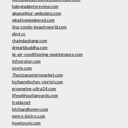
babygadgetsreview.com
akupunktur-ambulanz.com
whatiremembered.com
linq-condo-beautyworld.com
ebyt.cc
chaindaohang.com
drmarkbuddha.com
lg-air-conditioning-maintenance.com
infoorator.com
novte.com
7hpizzaeasternmarket.com
hollaendisches-viertel.com
proengine-ultra24.com
lifewithoutlanyards.com
traida.net
kitchandhoney.com
metro-bistro.com
howtosolv.com