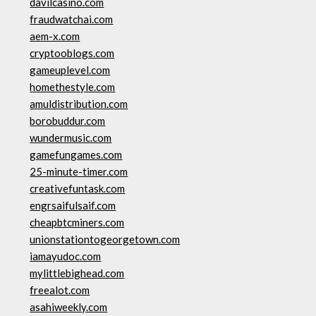
davilcasino.com
fraudwatchai.com
aem-x.com
cryptooblogs.com
gameuplevel.com
homethestyle.com
amuldistribution.com
borobuddur.com
wundermusic.com
gamefungames.com
25-minute-timer.com
creativefuntask.com
engrsaifulsaif.com
cheapbtcminers.com
unionstationtogeorgetown.com
iamayudoc.com
mylittlebighead.com
freealot.com
asahiweekly.com