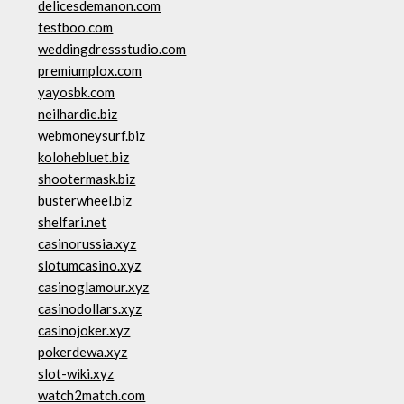
delicesdemanon.com
testboo.com
weddingdressstudio.com
premiumplox.com
yayosbk.com
neilhardie.biz
webmoneysurf.biz
kolohebluet.biz
shootermask.biz
busterwheel.biz
shelfari.net
casinorussia.xyz
slotumcasino.xyz
casinoglamour.xyz
casinodollars.xyz
casinojoker.xyz
pokerdewa.xyz
slot-wiki.xyz
watch2match.com