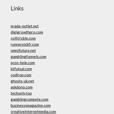
Links
prada-outlet.net
digigrowthpro.com
colttrickle.com
runnerpickfr.com
omnifuture.net
gamblingfunnels.com
pcos-help.com
btfutsal.com
codirop.com
ghosts-uk.net
askdono.com
techonly.top
gamblingcompete.com
businesssmagazine.com
creativeinternetmedia.com