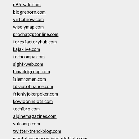
n95-sale.com
blogreborn.com
virtcitnow.com
wiselymap.com
prochatgptonline.com
forexfactoryhub.com
kaja-live.com
techcompa.com
sight-web.com
himadrigroup.com
islamroman.com
td-autofinance.com
frienlyjokerpoker.com
kowloonnslots.com
techibro.com
alpinemagazines.com
vulcanrp.com
twitter-trend-blog.com
montblancpensonlineoutletsale.com