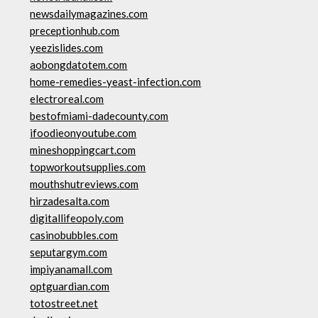
newsdailymagazines.com
preceptionhub.com
yeezislides.com
aobongdatotem.com
home-remedies-yeast-infection.com
electroreal.com
bestofmiami-dadecounty.com
ifoodieonyoutube.com
mineshoppingcart.com
topworkoutsupplies.com
mouthshutreviews.com
hirzadesalta.com
digitallifeopoly.com
casinobubbles.com
seputargym.com
impiyanamall.com
optguardian.com
totostreet.net