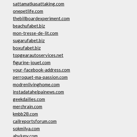
sattamatkasattaking.com
onepetlife.com
thebillboardexperiment.com
beachufabet.biz
mon-tresse-de-lit.com
sugarufabet.biz
boxufabet.biz
topgearautoservices.net
figurine-jouet.com
your-facebook-address.com
perroquet-ma-passion.com
modrenlivinghome.com
instadatahelpainews.com
geekdailies.com
merchrain.com
kmbb28.com
callreportsforum.com
sokmilya.com
abyluny.com