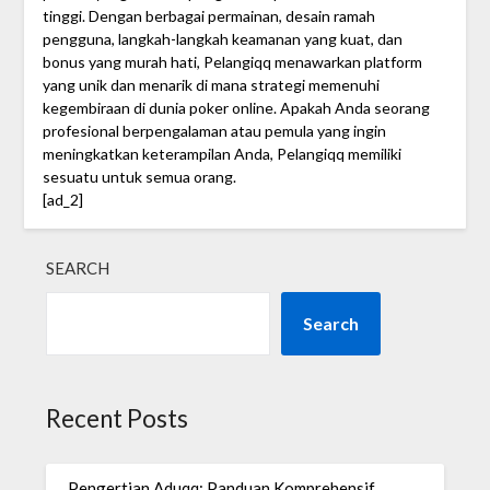
tinggi. Dengan berbagai permainan, desain ramah
pengguna, langkah-langkah keamanan yang kuat, dan
bonus yang murah hati, Pelangiqq menawarkan platform
yang unik dan menarik di mana strategi memenuhi
kegembiraan di dunia poker online. Apakah Anda seorang
profesional berpengalaman atau pemula yang ingin
meningkatkan keterampilan Anda, Pelangiqq memiliki
sesuatu untuk semua orang.
[ad_2]
SEARCH
Search
Recent Posts
Pengertian Aduqq: Panduan Komprehensif