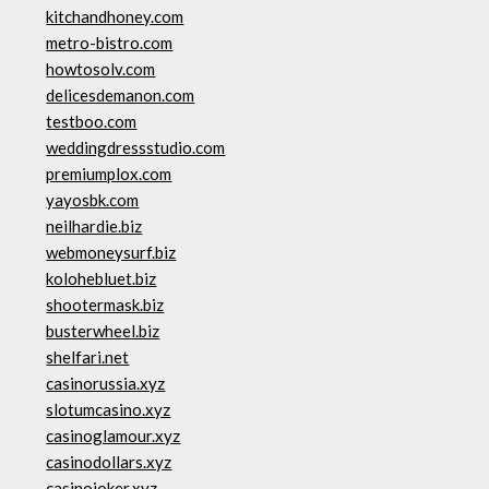
kitchandhoney.com
metro-bistro.com
howtosolv.com
delicesdemanon.com
testboo.com
weddingdressstudio.com
premiumplox.com
yayosbk.com
neilhardie.biz
webmoneysurf.biz
kolohebluet.biz
shootermask.biz
busterwheel.biz
shelfari.net
casinorussia.xyz
slotumcasino.xyz
casinoglamour.xyz
casinodollars.xyz
casinojoker.xyz