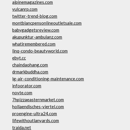
alpinemagazines.com
vulcanrp.com
twitter-trend-blog.com
montblancpensonlineoutletsale.com
babygadgetsreview.com
akupunktur-ambulanz.com
whatiremembered.com
linq-condo-beautyworld.com
ebyt.cc
chaindaohang.com
drmarkbuddha.com
lg-air-conditioning-maintenance.com
infoorator.com
novte.com
7hpizzaeasternmarket.com
hollaendisches-viertel.com
proengine-ultra24.com
lifewithoutlanyards.com
traida.net