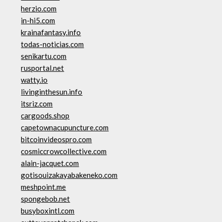
herzio.com
in-hi5.com
krainafantasy.info
todas-noticias.com
senikartu.com
rusportal.net
watty.io
livinginthesun.info
itsriz.com
cargoods.shop
capetownacupuncture.com
bitcoinvideospro.com
cosmiccrowcollective.com
alain-jacquet.com
gotisouizakayabakeneko.com
meshpoint.me
spongebob.net
busyboxintl.com