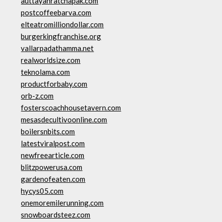
auttayanratchapak.com
postcoffeebarva.com
elteatromilliondollar.com
burgerkingfranchise.org
vallarpadathamma.net
realworldsize.com
teknolama.com
productforbaby.com
orb-z.com
fosterscoachhousetavern.com
mesasdecultivoonline.com
boilersnbits.com
latestviralpost.com
newfreearticle.com
blitzpowerusa.com
gardenofeaten.com
hycys05.com
onemoremilerunning.com
snowboardsteez.com