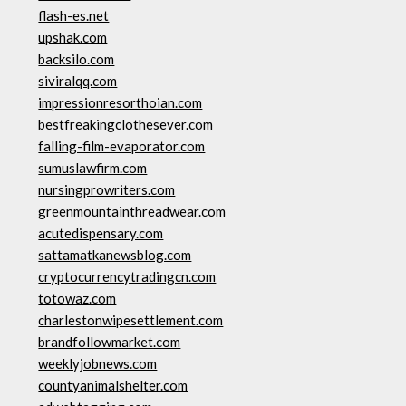
flash-es.net
upshak.com
backsilo.com
siviralqq.com
impressionresorthoian.com
bestfreakingclothesever.com
falling-film-evaporator.com
sumuslawfirm.com
nursingprowriters.com
greenmountainthreadwear.com
acutedispensary.com
sattamatkanewsblog.com
cryptocurrencytradingcn.com
totowaz.com
charlestonwipesettlement.com
brandfollowmarket.com
weeklyjobnews.com
countyanimalshelter.com