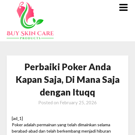
Skip
to
content
Perbaiki Poker Anda
Kapan Saja, Di Mana Saja
dengan Ituqq
Posted on
February 25, 2026
[ad_1]
Poker adalah permainan yang telah dimainkan selama
berabad-abad dan telah berkembang menjadi hiburan