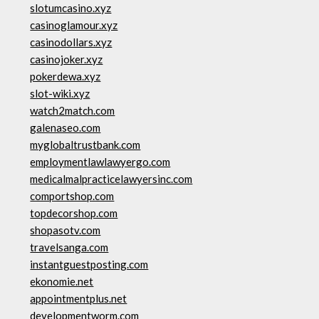
slotumcasino.xyz
casinoglamour.xyz
casinodollars.xyz
casinojoker.xyz
pokerdewa.xyz
slot-wiki.xyz
watch2match.com
galenaseo.com
myglobaltrustbank.com
employmentlawlawyergo.com
medicalmalpracticelawyersinc.com
comportshop.com
topdecorshop.com
shopasotv.com
travelsanga.com
instantguestposting.com
ekonomie.net
appointmentplus.net
developmentworm.com