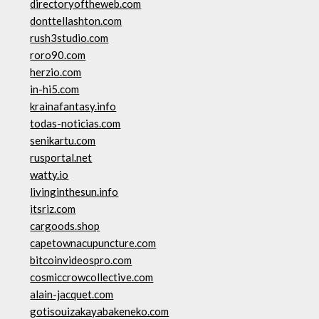
directoryoftheweb.com
donttellashton.com
rush3studio.com
roro90.com
herzio.com
in-hi5.com
krainafantasy.info
todas-noticias.com
senikartu.com
rusportal.net
watty.io
livinginthesun.info
itsriz.com
cargoods.shop
capetownacupuncture.com
bitcoinvideospro.com
cosmiccrowcollective.com
alain-jacquet.com
gotisouizakayabakeneko.com