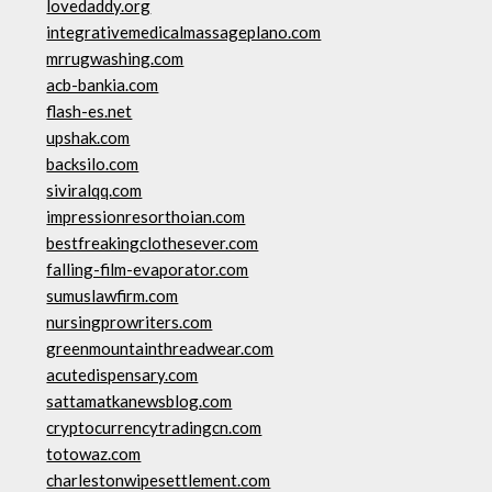
lovedaddy.org
integrativemedicalmassageplano.com
mrrugwashing.com
acb-bankia.com
flash-es.net
upshak.com
backsilo.com
siviralqq.com
impressionresorthoian.com
bestfreakingclothesever.com
falling-film-evaporator.com
sumuslawfirm.com
nursingprowriters.com
greenmountainthreadwear.com
acutedispensary.com
sattamatkanewsblog.com
cryptocurrencytradingcn.com
totowaz.com
charlestonwipesettlement.com