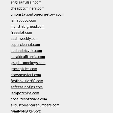
engrsaifulsaif.com
cheapbtcminers.com
unionstationtogeorgetown.com
iamayudoc.com
mylittlebighead.com
freealot.com
asahiweekly.com
supercleanut.com
bedandbicycle.com
heraldcalifornia.com
graphicmonkeys.com
gamepixies.com
drawneastart.com
fasthokislot88.com
safecasinotips.com
jackpotchips.com
proelitesoftware.com
allcustomercarenumbers.com
familyblogger.xyz