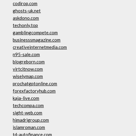
codirop.com
ghosts-uk.net
askdono.com
techonly.top
gamblingcompete.com
businesssmagazine.com
creativeinternetmedia.com
n95-sale.com
blogreborn.com
virtcitnow.com
wiselymap.com
prochatgptonline.com
forexfactoryhub.com
kaja-live.com
techcompa.com
sight-web.com
himadrigroup.com
islamroman.com
td-autofinance.com