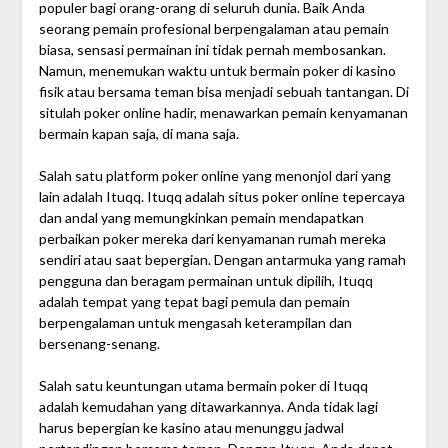
populer bagi orang-orang di seluruh dunia. Baik Anda
seorang pemain profesional berpengalaman atau pemain
biasa, sensasi permainan ini tidak pernah membosankan.
Namun, menemukan waktu untuk bermain poker di kasino
fisik atau bersama teman bisa menjadi sebuah tantangan. Di
situlah poker online hadir, menawarkan pemain kenyamanan
bermain kapan saja, di mana saja.
Salah satu platform poker online yang menonjol dari yang
lain adalah Ituqq. Ituqq adalah situs poker online tepercaya
dan andal yang memungkinkan pemain mendapatkan
perbaikan poker mereka dari kenyamanan rumah mereka
sendiri atau saat bepergian. Dengan antarmuka yang ramah
pengguna dan beragam permainan untuk dipilih, Ituqq
adalah tempat yang tepat bagi pemula dan pemain
berpengalaman untuk mengasah keterampilan dan
bersenang-senang.
Salah satu keuntungan utama bermain poker di Ituqq
adalah kemudahan yang ditawarkannya. Anda tidak lagi
harus bepergian ke kasino atau menunggu jadwal