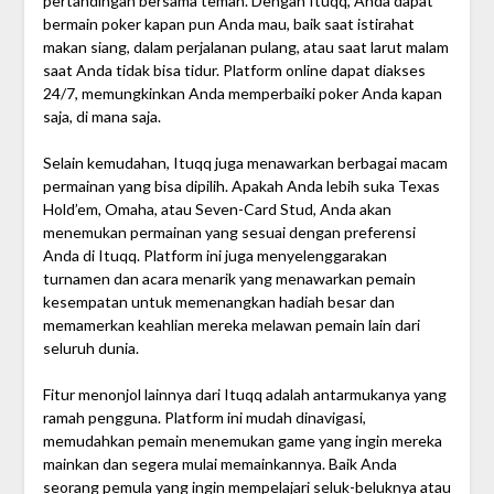
pertandingan bersama teman. Dengan Ituqq, Anda dapat
bermain poker kapan pun Anda mau, baik saat istirahat
makan siang, dalam perjalanan pulang, atau saat larut malam
saat Anda tidak bisa tidur. Platform online dapat diakses
24/7, memungkinkan Anda memperbaiki poker Anda kapan
saja, di mana saja.
Selain kemudahan, Ituqq juga menawarkan berbagai macam
permainan yang bisa dipilih. Apakah Anda lebih suka Texas
Hold’em, Omaha, atau Seven-Card Stud, Anda akan
menemukan permainan yang sesuai dengan preferensi
Anda di Ituqq. Platform ini juga menyelenggarakan
turnamen dan acara menarik yang menawarkan pemain
kesempatan untuk memenangkan hadiah besar dan
memamerkan keahlian mereka melawan pemain lain dari
seluruh dunia.
Fitur menonjol lainnya dari Ituqq adalah antarmukanya yang
ramah pengguna. Platform ini mudah dinavigasi,
memudahkan pemain menemukan game yang ingin mereka
mainkan dan segera mulai memainkannya. Baik Anda
seorang pemula yang ingin mempelajari seluk-beluknya atau