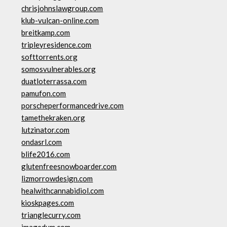
chrisjohnslawgroup.com
klub-vulcan-online.com
breitkamp.com
tripleyresidence.com
softtorrents.org
somosvulnerables.org
duatloterrassa.com
pamufon.com
porscheperformancedrive.com
tamethekraken.org
lutzinator.com
ondasrl.com
blife2016.com
glutenfreesnowboarder.com
lizmorrowdesign.com
healwithcannabidiol.com
kioskpages.com
trianglecurry.com