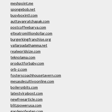
meshpoint.me
spongebob.net
busyboxintl.com
auttayanratchapak.com
postcoffeebarva.com
elteatromilliondollar.com
burgerkingfranchise.org
vallarpadathamma.net
realworldsize.com
teknolama.com
productforbaby.com
orb-z.com
fosterscoachhousetavern.com
mesasdecultivoonline.com
boilersnbits.com
latestviralpost.com
newfreearticle.com
blitzpowerusa.com
gardenofeaten.com