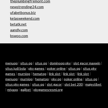
theplumbingfremont.com
newstrending24.com
ufabetbonus.biz
kelasweekend.com
betatk.net
aandly.com
bswoo.com
menuqq
|
situs qq
|
situs qq
|
dominoqq pkv
|
slot gacor maxwin
|
situs judi bola
|
pkv games
|
poker online
|
situs qq
|
situs pkv
games
|
murniqq
|
hematqq
|
link slot
|
link slot
|
link slot
|
menuqq
|
murniqq
|
hematqq
|
pkv qq
|
poker online
|
situs qq
|
situs pkv games
|
situs qq
|
slot gacor
|
slot bet 200
|
majestibet
|
miyaqq
|
gajibet
|
pkvgamesresmi.org