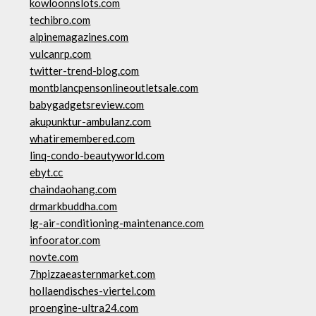
kowloonnslots.com
techibro.com
alpinemagazines.com
vulcanrp.com
twitter-trend-blog.com
montblancpensonlineoutletsale.com
babygadgetsreview.com
akupunktur-ambulanz.com
whatiremembered.com
linq-condo-beautyworld.com
ebyt.cc
chaindaohang.com
drmarkbuddha.com
lg-air-conditioning-maintenance.com
infoorator.com
novte.com
7hpizzaeasternmarket.com
hollaendisches-viertel.com
proengine-ultra24.com