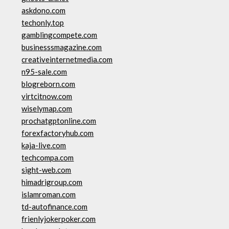
askdono.com
techonly.top
gamblingcompete.com
businesssmagazine.com
creativeinternetmedia.com
n95-sale.com
blogreborn.com
virtcitnow.com
wiselymap.com
prochatgptonline.com
forexfactoryhub.com
kaja-live.com
techcompa.com
sight-web.com
himadrigroup.com
islamroman.com
td-autofinance.com
frienlyjokerpoker.com