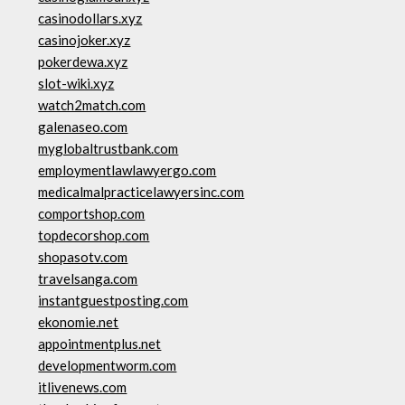
casinodollars.xyz
casinojoker.xyz
pokerdewa.xyz
slot-wiki.xyz
watch2match.com
galenaseo.com
myglobaltrustbank.com
employmentlawlawyergo.com
medicalmalpracticelawyersinc.com
comportshop.com
topdecorshop.com
shopasotv.com
travelsanga.com
instantguestposting.com
ekonomie.net
appointmentplus.net
developmentworm.com
itlivenews.com