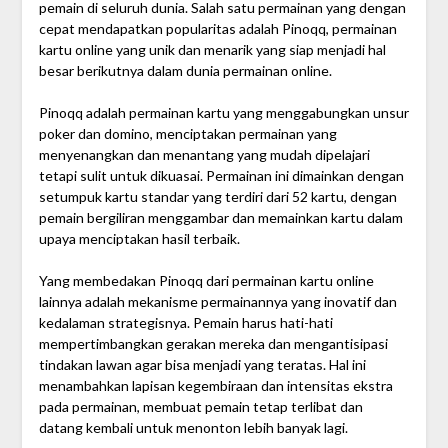
pemain di seluruh dunia. Salah satu permainan yang dengan
cepat mendapatkan popularitas adalah Pinoqq, permainan
kartu online yang unik dan menarik yang siap menjadi hal
besar berikutnya dalam dunia permainan online.
Pinoqq adalah permainan kartu yang menggabungkan unsur
poker dan domino, menciptakan permainan yang
menyenangkan dan menantang yang mudah dipelajari
tetapi sulit untuk dikuasai. Permainan ini dimainkan dengan
setumpuk kartu standar yang terdiri dari 52 kartu, dengan
pemain bergiliran menggambar dan memainkan kartu dalam
upaya menciptakan hasil terbaik.
Yang membedakan Pinoqq dari permainan kartu online
lainnya adalah mekanisme permainannya yang inovatif dan
kedalaman strategisnya. Pemain harus hati-hati
mempertimbangkan gerakan mereka dan mengantisipasi
tindakan lawan agar bisa menjadi yang teratas. Hal ini
menambahkan lapisan kegembiraan dan intensitas ekstra
pada permainan, membuat pemain tetap terlibat dan
datang kembali untuk menonton lebih banyak lagi.