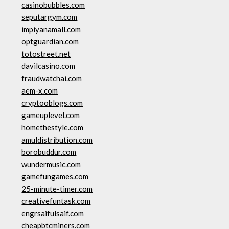
casinobubbles.com
seputargym.com
impiyanamall.com
optguardian.com
totostreet.net
davilcasino.com
fraudwatchai.com
aem-x.com
cryptooblogs.com
gameuplevel.com
homethestyle.com
amuldistribution.com
borobuddur.com
wundermusic.com
gamefungames.com
25-minute-timer.com
creativefuntask.com
engrsaifulsaif.com
cheapbtcminers.com