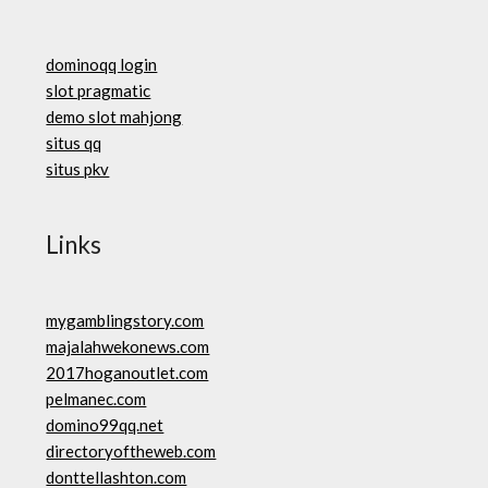
dominoqq login
slot pragmatic
demo slot mahjong
situs qq
situs pkv
Links
mygamblingstory.com
majalahwekonews.com
2017hoganoutlet.com
pelmanec.com
domino99qq.net
directoryoftheweb.com
donttellashton.com