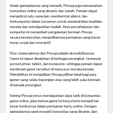
Selain gameplaynya yang menarik, Pinoqq juga menawarkan
komunitas online yang dinamis dan ramah. Pemain dapat
mengobrol satu sama lain, membentuk aliansi, dan
berkompetisi dalam turnamen untuk membuktikan keahlian
mereka dan mendapatkan hadiah. Rasa persahabatan dan
kompetisi ini menambah pengalaman bermain Pinoqq
secara keseluruhan, menjadikannya permainan yang benar-
benar sosial dan interaktif.
Fitur utama lainnya dari Pinoqq adalah aksesibilitasnya.
Game ini dapat dimainkan di berbagai perangkat, termasuk
ponsel pintar, tablet, dan komputer, sehingga pemain dapat
menikmati game tersebut di mana pun mereka berada.
Fleksibilitas ini menjadikan Pinoqq pilihan ideal bagi para
gamer yang selalu bepergian atau yang lebih suka bermain
di banyak perangkat.
Seiring Pinoqq terus mendapatkan daya tarik di komunitas
game online, jelas bahwa game ini berpotensi menjadi hal
besar berikutnya dalam permainan kartu online. Dengan
gameplaynya yang inovatif, komunitas yang dinamis, dan