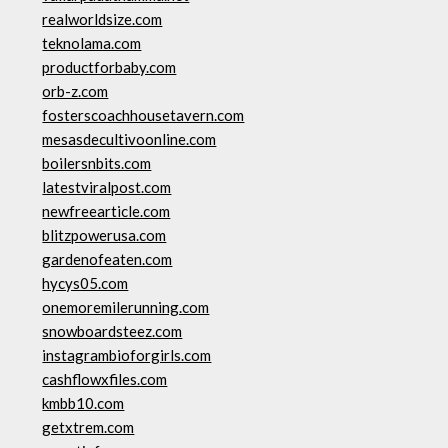
realworldsize.com
teknolama.com
productforbaby.com
orb-z.com
fosterscoachhousetavern.com
mesasdecultivoonline.com
boilersnbits.com
latestviralpost.com
newfreearticle.com
blitzpowerusa.com
gardenofeaten.com
hycys05.com
onemoremilerunning.com
snowboardsteez.com
instagrambioforgirls.com
cashflowxfiles.com
kmbb10.com
getxtrem.com