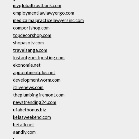
myglobaltrustbank.com
employmentlawlawyergo.com
medicalmalpracticelawyersinc.com
comportshop.com
topdecorshop.com
shopasotv.com
travelsanga.com
instantguestposting.com
ekonomie.net
appointmentplus.net
developmentworm.com
itlivenews.com
theplumbingfremont.com
newstrending24.com
ufabetbonus.biz
kelasweekend.com
betatk.net
aandly.com