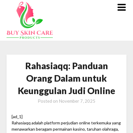
Skip
to
content
Rahasiaqq: Panduan
Orang Dalam untuk
Keunggulan Judi Online
Posted on
November 7, 2025
[ad_1]
Rahasiaqq adalah platform perjudian online terkemuka yang
menawarkan beragam permainan kasino, taruhan olahraga,