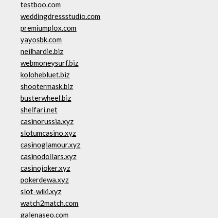
testboo.com
weddingdressstudio.com
premiumplox.com
yayosbk.com
neilhardie.biz
webmoneysurf.biz
kolohebluet.biz
shootermask.biz
busterwheel.biz
shelfari.net
casinorussia.xyz
slotumcasino.xyz
casinoglamour.xyz
casinodollars.xyz
casinojoker.xyz
pokerdewa.xyz
slot-wiki.xyz
watch2match.com
galenaseo.com