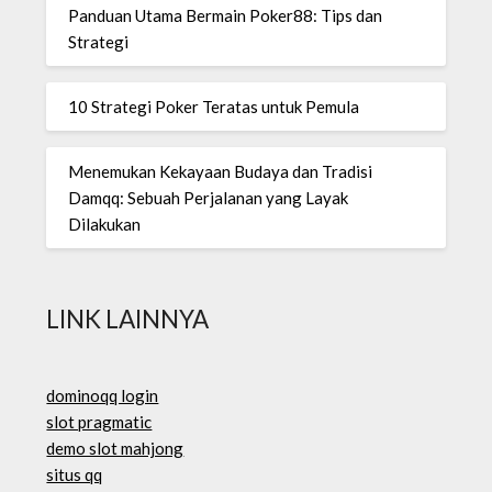
Panduan Utama Bermain Poker88: Tips dan
Strategi
10 Strategi Poker Teratas untuk Pemula
Menemukan Kekayaan Budaya dan Tradisi
Damqq: Sebuah Perjalanan yang Layak
Dilakukan
LINK LAINNYA
dominoqq login
slot pragmatic
demo slot mahjong
situs qq