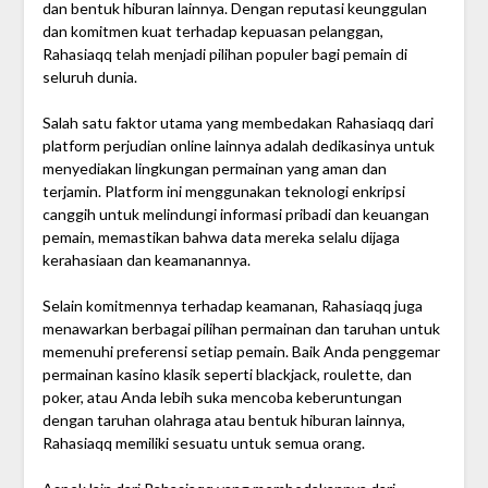
dan bentuk hiburan lainnya. Dengan reputasi keunggulan
dan komitmen kuat terhadap kepuasan pelanggan,
Rahasiaqq telah menjadi pilihan populer bagi pemain di
seluruh dunia.
Salah satu faktor utama yang membedakan Rahasiaqq dari
platform perjudian online lainnya adalah dedikasinya untuk
menyediakan lingkungan permainan yang aman dan
terjamin. Platform ini menggunakan teknologi enkripsi
canggih untuk melindungi informasi pribadi dan keuangan
pemain, memastikan bahwa data mereka selalu dijaga
kerahasiaan dan keamanannya.
Selain komitmennya terhadap keamanan, Rahasiaqq juga
menawarkan berbagai pilihan permainan dan taruhan untuk
memenuhi preferensi setiap pemain. Baik Anda penggemar
permainan kasino klasik seperti blackjack, roulette, dan
poker, atau Anda lebih suka mencoba keberuntungan
dengan taruhan olahraga atau bentuk hiburan lainnya,
Rahasiaqq memiliki sesuatu untuk semua orang.