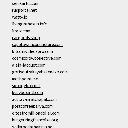
senikartu.com
rusportal.net
watty.io
livinginthesun.info
itsriz.com
cargoods.shop
capetownacupuncture.com
bitcoinvideospro.com
cosmiccrowcollective.com
alain-jacquet.com
gotisouizakayabakeneko.com
meshpoint.me
spongebob.net
busyboxintl.com
auttayanratchapak.com
postcoffeebarva.com
elteatromilliondollar.com
burgerkingfranchise.org
vallarpadathamma.net