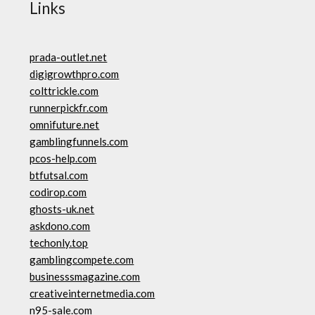
Links
prada-outlet.net
digigrowthpro.com
colttrickle.com
runnerpickfr.com
omnifuture.net
gamblingfunnels.com
pcos-help.com
btfutsal.com
codirop.com
ghosts-uk.net
askdono.com
techonly.top
gamblingcompete.com
businesssmagazine.com
creativeinternetmedia.com
n95-sale.com