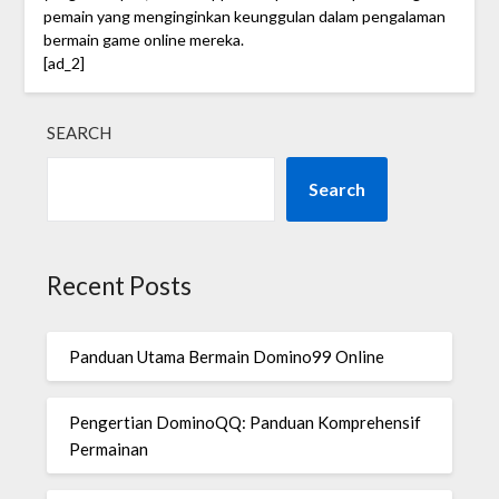
pemain yang menginginkan keunggulan dalam pengalaman
bermain game online mereka.
[ad_2]
SEARCH
Search
Recent Posts
Panduan Utama Bermain Domino99 Online
Pengertian DominoQQ: Panduan Komprehensif
Permainan