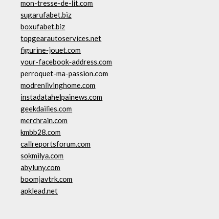
mon-tresse-de-lit.com
sugarufabet.biz
boxufabet.biz
topgearautoservices.net
figurine-jouet.com
your-facebook-address.com
perroquet-ma-passion.com
modrenlivinghome.com
instadatahelpainews.com
geekdailies.com
merchrain.com
kmbb28.com
callreportsforum.com
sokmilya.com
abyluny.com
boomjavtrk.com
apklead.net