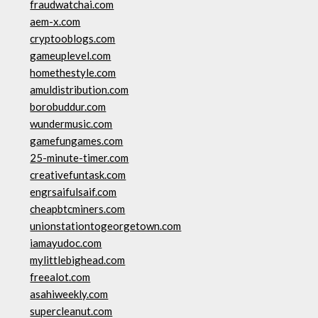
fraudwatchai.com
aem-x.com
cryptooblogs.com
gameuplevel.com
homethestyle.com
amuldistribution.com
borobuddur.com
wundermusic.com
gamefungames.com
25-minute-timer.com
creativefuntask.com
engrsaifulsaif.com
cheapbtcminers.com
unionstationtogeorgetown.com
iamayudoc.com
mylittlebighead.com
freealot.com
asahiweekly.com
supercleanut.com