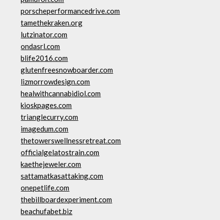
porscheperformancedrive.com
tamethekraken.org
lutzinator.com
ondasrl.com
blife2016.com
glutenfreesnowboarder.com
lizmorrowdesign.com
healwithcannabidiol.com
kioskpages.com
trianglecurry.com
imagedum.com
thetowerswellnessretreat.com
officialgelatostrain.com
kaethejeweler.com
sattamatkasattaking.com
onepetlife.com
thebillboardexperiment.com
beachufabet.biz