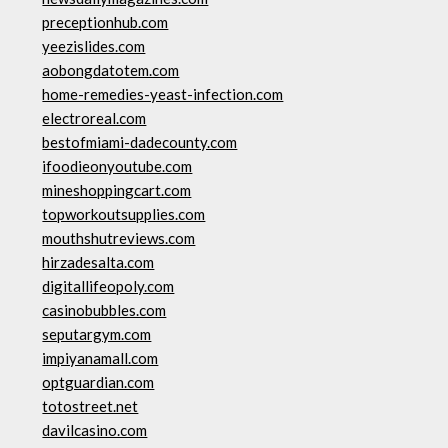
preceptionhub.com
yeezislides.com
aobongdatotem.com
home-remedies-yeast-infection.com
electroreal.com
bestofmiami-dadecounty.com
ifoodieonyoutube.com
mineshoppingcart.com
topworkoutsupplies.com
mouthshutreviews.com
hirzadesalta.com
digitallifeopoly.com
casinobubbles.com
seputargym.com
impiyanamall.com
optguardian.com
totostreet.net
davilcasino.com