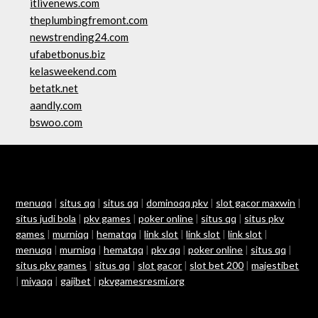
itlivenews.com
theplumbingfremont.com
newstrending24.com
ufabetbonus.biz
kelasweekend.com
betatk.net
aandly.com
bswoo.com
menuqq
|
situs qq
|
situs qq
|
dominoqq pkv
|
slot gacor maxwin
|
situs judi bola
|
pkv games
|
poker online
|
situs qq
|
situs pkv
games
|
murniqq
|
hematqq
|
link slot
|
link slot
|
link slot
|
menuqq
|
murniqq
|
hematqq
|
pkv qq
|
poker online
|
situs qq
|
situs pkv games
|
situs qq
|
slot gacor
|
slot bet 200
|
majestibet
|
miyaqq
|
gajibet
|
pkvgamesresmi.org