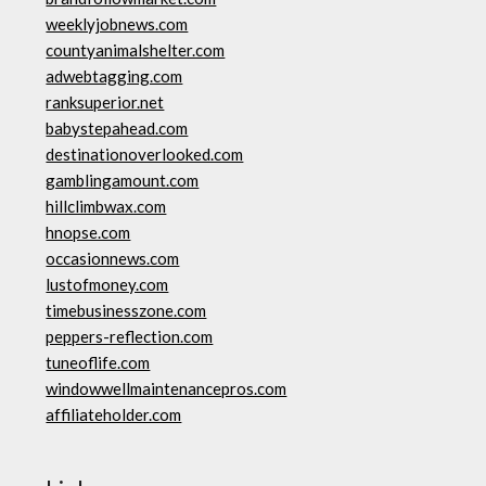
weeklyjobnews.com
countyanimalshelter.com
adwebtagging.com
ranksuperior.net
babystepahead.com
destinationoverlooked.com
gamblingamount.com
hillclimbwax.com
hnopse.com
occasionnews.com
lustofmoney.com
timebusinesszone.com
peppers-reflection.com
tuneoflife.com
windowwellmaintenancepros.com
affiliateholder.com