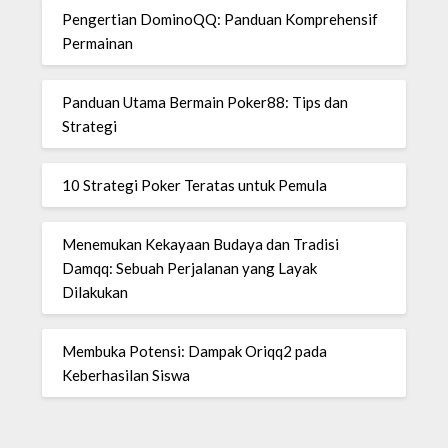
Pengertian DominoQQ: Panduan Komprehensif
Permainan
Panduan Utama Bermain Poker88: Tips dan
Strategi
10 Strategi Poker Teratas untuk Pemula
Menemukan Kekayaan Budaya dan Tradisi
Damqq: Sebuah Perjalanan yang Layak
Dilakukan
Membuka Potensi: Dampak Oriqq2 pada
Keberhasilan Siswa