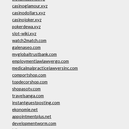
casinoglamour.xyz
casinodollars.xyz
casinojoker.xyz
pokerdewa.xyz
slot-wiki.xyz
watch2match.com
galenaseo.com
myglobaltrustbank.com
employmentlawlawyergo.com
medicalmalpracticelawyersinc.com
comportshop.com
topdecorshop.com
shopasotv.com
travelsanga.com
instantguestposting.com
ekonomie.net
appointmentplus.net
developmentworm.com