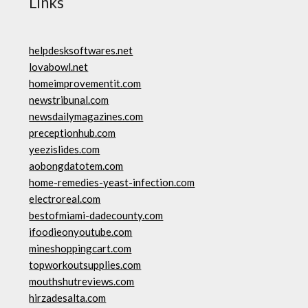
Links
helpdesksoftwares.net
lovabowl.net
homeimprovementit.com
newstribunal.com
newsdailymagazines.com
preceptionhub.com
yeezislides.com
aobongdatotem.com
home-remedies-yeast-infection.com
electroreal.com
bestofmiami-dadecounty.com
ifoodieonyoutube.com
mineshoppingcart.com
topworkoutsupplies.com
mouthshutreviews.com
hirzadesalta.com