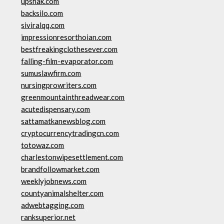
upshak.com
backsilo.com
siviralqq.com
impressionresorthoian.com
bestfreakingclothesever.com
falling-film-evaporator.com
sumuslawfirm.com
nursingprowriters.com
greenmountainthreadwear.com
acutedispensary.com
sattamatkanewsblog.com
cryptocurrencytradingcn.com
totowaz.com
charlestonwipesettlement.com
brandfollowmarket.com
weeklyjobnews.com
countyanimalshelter.com
adwebtagging.com
ranksuperior.net