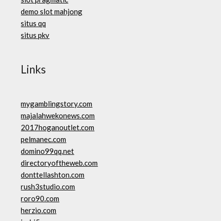
demo slot mahjong
situs qq
situs pkv
Links
mygamblingstory.com
majalahwekonews.com
2017hoganoutlet.com
pelmanec.com
domino99qq.net
directoryoftheweb.com
donttellashton.com
rush3studio.com
roro90.com
herzio.com