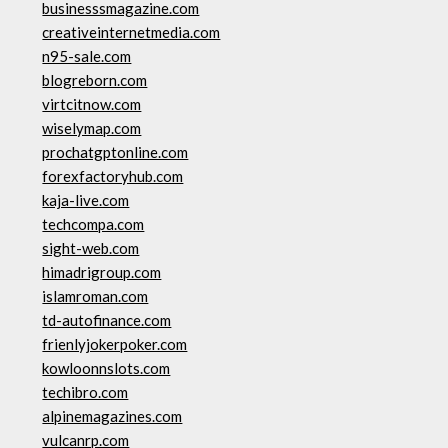
businesssmagazine.com
creativeinternetmedia.com
n95-sale.com
blogreborn.com
virtcitnow.com
wiselymap.com
prochatgptonline.com
forexfactoryhub.com
kaja-live.com
techcompa.com
sight-web.com
himadrigroup.com
islamroman.com
td-autofinance.com
frienlyjokerpoker.com
kowloonnslots.com
techibro.com
alpinemagazines.com
vulcanrp.com