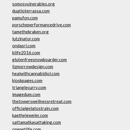
somosvulnerables.org
duatloterrassa.com
pamufon.com
porscheperformancedrive.com
tamethekraken.org
lutzinator.com
ondasrl.com
blife2016.com
glutenfreesnowboarder.com
lizmorrowdesign.com
healwithcannabidiol.com
kioskpages.com
trianglecurry.com
imagedum.com
thetowerswellnessretreat.com
officialgelatostrain.com
kaethejeweler.com
sattamatkasattaking.com
onepetlife.com