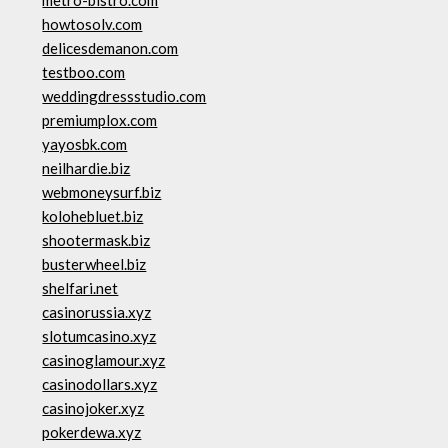
metro-bistro.com
howtosolv.com
delicesdemanon.com
testboo.com
weddingdressstudio.com
premiumplox.com
yayosbk.com
neilhardie.biz
webmoneysurf.biz
kolohebluet.biz
shootermask.biz
busterwheel.biz
shelfari.net
casinorussia.xyz
slotumcasino.xyz
casinoglamour.xyz
casinodollars.xyz
casinojoker.xyz
pokerdewa.xyz