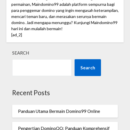
permainan, Maindomino99 adalah platform sempurna bagi
para penggemar domino yang ingin mengasah keterampilan,
mencari teman baru, dan merasakan serunya bermain
domino. Jadi mengapa menunggu? Kunjungi Maindomino99
hari ini dan mulailah bermain!
[ad_2]
SEARCH
Search
Recent Posts
Panduan Utama Bermain Domino99 Online
Pengertian DominoQQ: Panduan Komprehensif