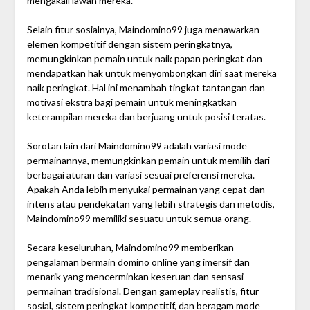
mengakali lawan mereka.
Selain fitur sosialnya, Maindomino99 juga menawarkan
elemen kompetitif dengan sistem peringkatnya,
memungkinkan pemain untuk naik papan peringkat dan
mendapatkan hak untuk menyombongkan diri saat mereka
naik peringkat. Hal ini menambah tingkat tantangan dan
motivasi ekstra bagi pemain untuk meningkatkan
keterampilan mereka dan berjuang untuk posisi teratas.
Sorotan lain dari Maindomino99 adalah variasi mode
permainannya, memungkinkan pemain untuk memilih dari
berbagai aturan dan variasi sesuai preferensi mereka.
Apakah Anda lebih menyukai permainan yang cepat dan
intens atau pendekatan yang lebih strategis dan metodis,
Maindomino99 memiliki sesuatu untuk semua orang.
Secara keseluruhan, Maindomino99 memberikan
pengalaman bermain domino online yang imersif dan
menarik yang mencerminkan keseruan dan sensasi
permainan tradisional. Dengan gameplay realistis, fitur
sosial, sistem peringkat kompetitif, dan beragam mode