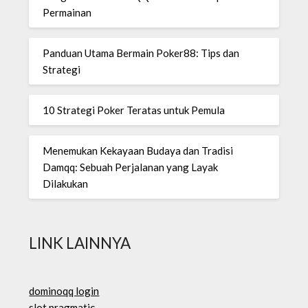
Permainan
Panduan Utama Bermain Poker88: Tips dan
Strategi
10 Strategi Poker Teratas untuk Pemula
Menemukan Kekayaan Budaya dan Tradisi
Damqq: Sebuah Perjalanan yang Layak
Dilakukan
LINK LAINNYA
dominoqq login
slot pragmatic