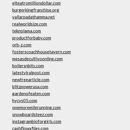
elteatromilliondollar.com
burgerkingfranchise.org
vallarpadathamma.net
realworldsize.com
teknolama.com
productforbaby.com
orb-z.com
fosterscoachhousetavern.com
mesasdecultivoonline.com
boilersnbits.com
latestviralpost.com
newfreearticle.com
blitzpowerusa.com
gardenofeaten.com
hycys05.com
onemoremilerunning.com
snowboardsteez.com
instagrambioforgirls.com
cashflowxfiles.com