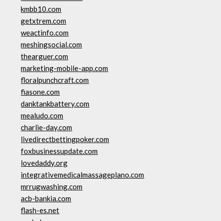
kmbb10.com
getxtrem.com
weactinfo.com
meshingsocial.com
thearguer.com
marketing-mobile-app.com
floralpunchcraft.com
fiasone.com
danktankbattery.com
mealudo.com
charlie-day.com
livedirectbettingpoker.com
foxbusinessupdate.com
lovedaddy.org
integrativemedicalmassageplano.com
mrrugwashing.com
acb-bankia.com
flash-es.net