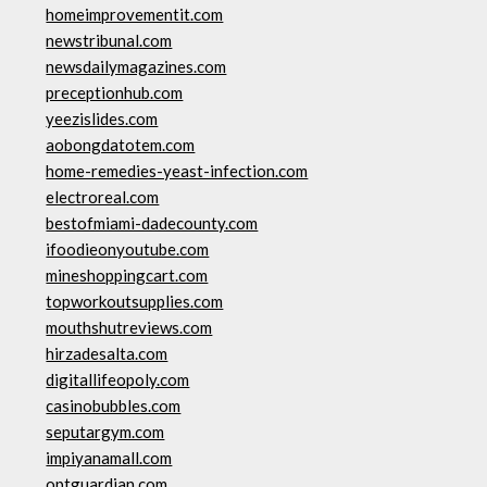
homeimprovementit.com
newstribunal.com
newsdailymagazines.com
preceptionhub.com
yeezislides.com
aobongdatotem.com
home-remedies-yeast-infection.com
electroreal.com
bestofmiami-dadecounty.com
ifoodieonyoutube.com
mineshoppingcart.com
topworkoutsupplies.com
mouthshutreviews.com
hirzadesalta.com
digitallifeopoly.com
casinobubbles.com
seputargym.com
impiyanamall.com
optguardian.com