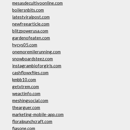
mesasdecultivoonline.com
boilersnbits.com
latestviralpost.com
newfreearticle.com
blitzpowerusa.com
gardenofeaten.com
hycys05.com
onemoremilerunning.com
snowboardsteez.com
instagrambioforgirls.com
cashflowxfiles.com
kmbb10.com
getxtrem.com
weactinfo.com
meshingsocial.com
thearguer.com
marketing-mobile-app.com
floralpunchcraft.com
fiasone.com