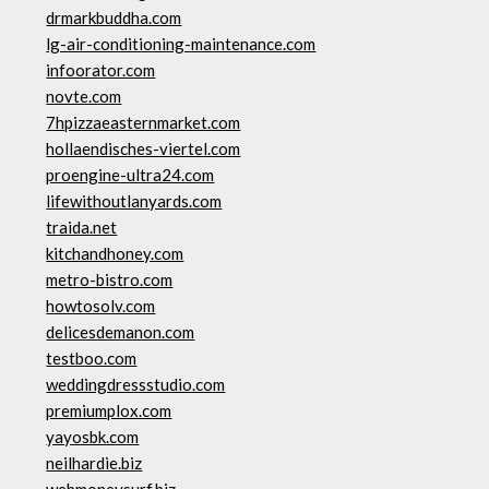
drmarkbuddha.com
lg-air-conditioning-maintenance.com
infoorator.com
novte.com
7hpizzaeasternmarket.com
hollaendisches-viertel.com
proengine-ultra24.com
lifewithoutlanyards.com
traida.net
kitchandhoney.com
metro-bistro.com
howtosolv.com
delicesdemanon.com
testboo.com
weddingdressstudio.com
premiumplox.com
yayosbk.com
neilhardie.biz