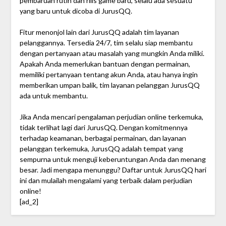
pembaruan rutin dan rilis game baru, selalu ada sesuatu
yang baru untuk dicoba di JurusQQ.
Fitur menonjol lain dari JurusQQ adalah tim layanan
pelanggannya. Tersedia 24/7, tim selalu siap membantu
dengan pertanyaan atau masalah yang mungkin Anda miliki.
Apakah Anda memerlukan bantuan dengan permainan,
memiliki pertanyaan tentang akun Anda, atau hanya ingin
memberikan umpan balik, tim layanan pelanggan JurusQQ
ada untuk membantu.
Jika Anda mencari pengalaman perjudian online terkemuka,
tidak terlihat lagi dari JurusQQ. Dengan komitmennya
terhadap keamanan, berbagai permainan, dan layanan
pelanggan terkemuka, JurusQQ adalah tempat yang
sempurna untuk menguji keberuntungan Anda dan menang
besar. Jadi mengapa menunggu? Daftar untuk JurusQQ hari
ini dan mulailah mengalami yang terbaik dalam perjudian
online!
[ad_2]