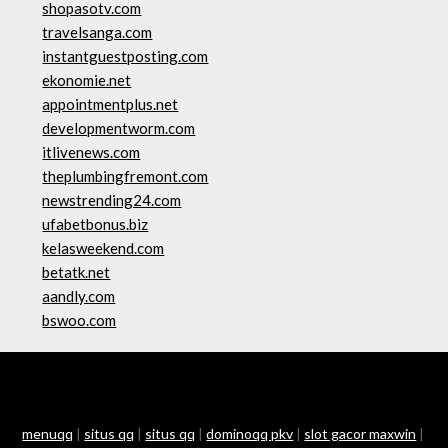
shopasotv.com
travelsanga.com
instantguestposting.com
ekonomie.net
appointmentplus.net
developmentworm.com
itlivenews.com
theplumbingfremont.com
newstrending24.com
ufabetbonus.biz
kelasweekend.com
betatk.net
aandly.com
bswoo.com
menuqq
|
situs qq
|
situs qq
|
dominoqq pkv
|
slot gacor maxwin
|