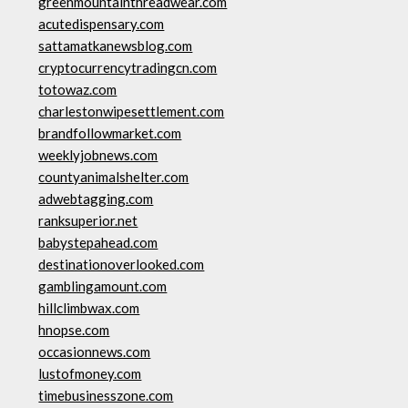
greenmountainthreadwear.com
acutedispensary.com
sattamatkanewsblog.com
cryptocurrencytradingcn.com
totowaz.com
charlestonwipesettlement.com
brandfollowmarket.com
weeklyjobnews.com
countyanimalshelter.com
adwebtagging.com
ranksuperior.net
babystepahead.com
destinationoverlooked.com
gamblingamount.com
hillclimbwax.com
hnopse.com
occasionnews.com
lustofmoney.com
timebusinesszone.com