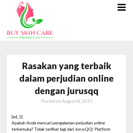
Skip
to
content
Rasakan yang terbaik
dalam perjudian online
dengan jurusqq
Posted on
August 8, 2025
[ad_1]
Apakah Anda mencari pengalaman perjudian online
terkemuka? Tidak terlihat lagi dari JurusQQ! Platform