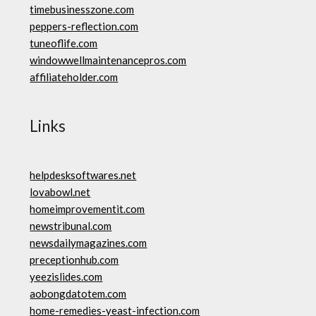
timebusinesszone.com
peppers-reflection.com
tuneoflife.com
windowwellmaintenancepros.com
affiliateholder.com
Links
helpdesksoftwares.net
lovabowl.net
homeimprovementit.com
newstribunal.com
newsdailymagazines.com
preceptionhub.com
yeezislides.com
aobongdatotem.com
home-remedies-yeast-infection.com