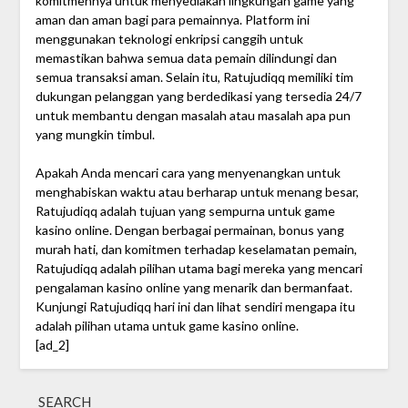
komitmennya untuk menyediakan lingkungan game yang
aman dan aman bagi para pemainnya. Platform ini
menggunakan teknologi enkripsi canggih untuk
memastikan bahwa semua data pemain dilindungi dan
semua transaksi aman. Selain itu, Ratujudiqq memiliki tim
dukungan pelanggan yang berdedikasi yang tersedia 24/7
untuk membantu dengan masalah atau masalah apa pun
yang mungkin timbul.
Apakah Anda mencari cara yang menyenangkan untuk
menghabiskan waktu atau berharap untuk menang besar,
Ratujudiqq adalah tujuan yang sempurna untuk game
kasino online. Dengan berbagai permainan, bonus yang
murah hati, dan komitmen terhadap keselamatan pemain,
Ratujudiqq adalah pilihan utama bagi mereka yang mencari
pengalaman kasino online yang menarik dan bermanfaat.
Kunjungi Ratujudiqq hari ini dan lihat sendiri mengapa itu
adalah pilihan utama untuk game kasino online.
[ad_2]
SEARCH