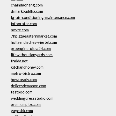
chaindaohang.com
drmarkbuddha.com
lg-air-conditioning-maintenance.com
infoorator.com
novte.com
7hpizzaeasternmarket.com
hollaendisches-viertel.com
proengine-ultra24.com
lifewithoutlanyards.com
traida.net
kitchandhoney.com
metro-bistro.com
howtosolv.com
delicesdemanon.com
testboo.com
weddingdressstudio.com
premiumplox.com
yayosbk.com