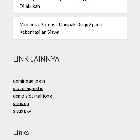
Dilakukan
Membuka Potensi: Dampak Oriqq2 pada
Keberhasilan Siswa
LINK LAINNYA
dominoqq login
slot pragmatic
demo slot mahjong
situs qq
situs pkv
Links