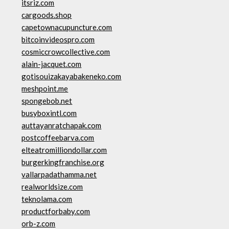
itsriz.com
cargoods.shop
capetownacupuncture.com
bitcoinvideospro.com
cosmiccrowcollective.com
alain-jacquet.com
gotisouizakayabakeneko.com
meshpoint.me
spongebob.net
busyboxintl.com
auttayanratchapak.com
postcoffeebarva.com
elteatromilliondollar.com
burgerkingfranchise.org
vallarpadathamma.net
realworldsize.com
teknolama.com
productforbaby.com
orb-z.com