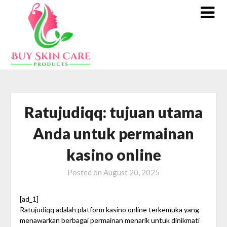
Skip
to
content
Ratujudiqq: tujuan utama
Anda untuk permainan
kasino online
Posted on
August 20, 2025
[ad_1]
Ratujudiqq adalah platform kasino online terkemuka yang
menawarkan berbagai permainan menarik untuk dinikmati