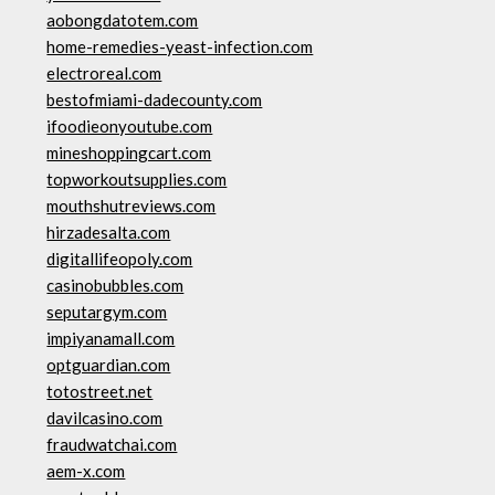
aobongdatotem.com
home-remedies-yeast-infection.com
electroreal.com
bestofmiami-dadecounty.com
ifoodieonyoutube.com
mineshoppingcart.com
topworkoutsupplies.com
mouthshutreviews.com
hirzadesalta.com
digitallifeopoly.com
casinobubbles.com
seputargym.com
impiyanamall.com
optguardian.com
totostreet.net
davilcasino.com
fraudwatchai.com
aem-x.com