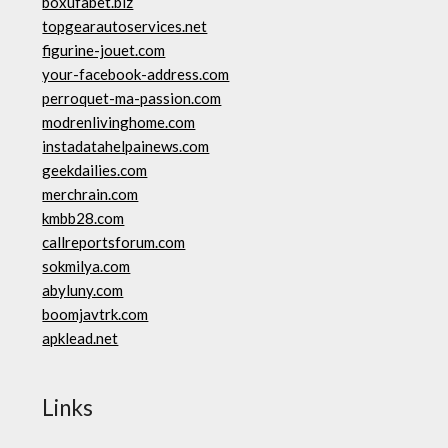
boxufabet.biz
topgearautoservices.net
figurine-jouet.com
your-facebook-address.com
perroquet-ma-passion.com
modrenlivinghome.com
instadatahelpainews.com
geekdailies.com
merchrain.com
kmbb28.com
callreportsforum.com
sokmilya.com
abyluny.com
boomjavtrk.com
apklead.net
Links