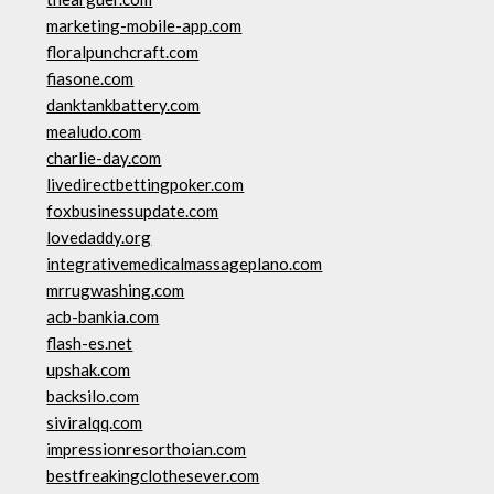
marketing-mobile-app.com
floralpunchcraft.com
fiasone.com
danktankbattery.com
mealudo.com
charlie-day.com
livedirectbettingpoker.com
foxbusinessupdate.com
lovedaddy.org
integrativemedicalmassageplano.com
mrrugwashing.com
acb-bankia.com
flash-es.net
upshak.com
backsilo.com
siviralqq.com
impressionresorthoian.com
bestfreakingclothesever.com