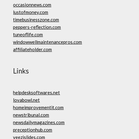
occasionnews.com
lustofmoney.com
timebusinesszone.com
peppers-reflection.com
tuneoflife.com
windowwellmaintenancepros.com
affiliateholder.com
Links
helpdesksoftwares.net
lovabowl.net
homeimprovementit.com
newstribunal.com
newsdailymagazines.com
preceptionhub.com
yeezislides.com