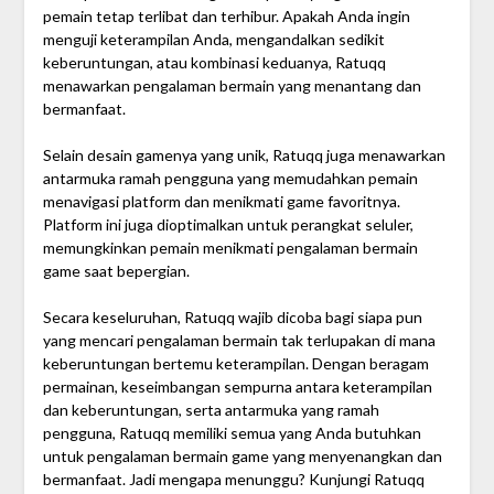
pemain tetap terlibat dan terhibur. Apakah Anda ingin
menguji keterampilan Anda, mengandalkan sedikit
keberuntungan, atau kombinasi keduanya, Ratuqq
menawarkan pengalaman bermain yang menantang dan
bermanfaat.
Selain desain gamenya yang unik, Ratuqq juga menawarkan
antarmuka ramah pengguna yang memudahkan pemain
menavigasi platform dan menikmati game favoritnya.
Platform ini juga dioptimalkan untuk perangkat seluler,
memungkinkan pemain menikmati pengalaman bermain
game saat bepergian.
Secara keseluruhan, Ratuqq wajib dicoba bagi siapa pun
yang mencari pengalaman bermain tak terlupakan di mana
keberuntungan bertemu keterampilan. Dengan beragam
permainan, keseimbangan sempurna antara keterampilan
dan keberuntungan, serta antarmuka yang ramah
pengguna, Ratuqq memiliki semua yang Anda butuhkan
untuk pengalaman bermain game yang menyenangkan dan
bermanfaat. Jadi mengapa menunggu? Kunjungi Ratuqq