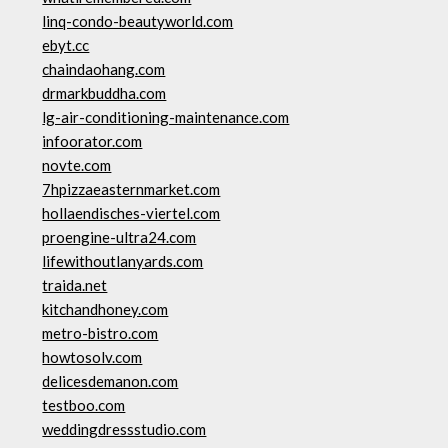
linq-condo-beautyworld.com
ebyt.cc
chaindaohang.com
drmarkbuddha.com
lg-air-conditioning-maintenance.com
infoorator.com
novte.com
7hpizzaeasternmarket.com
hollaendisches-viertel.com
proengine-ultra24.com
lifewithoutlanyards.com
traida.net
kitchandhoney.com
metro-bistro.com
howtosolv.com
delicesdemanon.com
testboo.com
weddingdressstudio.com