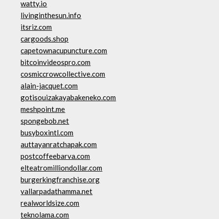
watty.io
livinginthesun.info
itsriz.com
cargoods.shop
capetownacupuncture.com
bitcoinvideospro.com
cosmiccrowcollective.com
alain-jacquet.com
gotisouizakayabakeneko.com
meshpoint.me
spongebob.net
busyboxintl.com
auttayanratchapak.com
postcoffeebarva.com
elteatromilliondollar.com
burgerkingfranchise.org
vallarpadathamma.net
realworldsize.com
teknolama.com