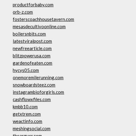
productforbaby.com
orb-z.com
fosterscoachhousetavern.com
mesasdecultivoonline.com
boilersnbits.com
latestviralpost.com
newfreearticle.com
blitzpowerusa.com
gardenofeaten.com
hycys05.com
onemoremilerunning.com
snowboardsteez.com
instagrambioforgirls.com
cashflowxfiles.com
kmbb10.com
getxtrem.com
weactinfo.com
meshingsocial.com
thearguer.com