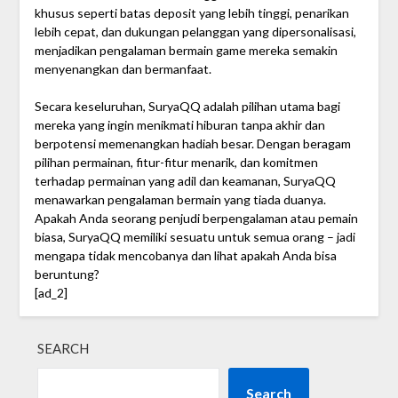
khusus seperti batas deposit yang lebih tinggi, penarikan
lebih cepat, dan dukungan pelanggan yang dipersonalisasi,
menjadikan pengalaman bermain game mereka semakin
menyenangkan dan bermanfaat.
Secara keseluruhan, SuryaQQ adalah pilihan utama bagi
mereka yang ingin menikmati hiburan tanpa akhir dan
berpotensi memenangkan hadiah besar. Dengan beragam
pilihan permainan, fitur-fitur menarik, dan komitmen
terhadap permainan yang adil dan keamanan, SuryaQQ
menawarkan pengalaman bermain yang tiada duanya.
Apakah Anda seorang penjudi berpengalaman atau pemain
biasa, SuryaQQ memiliki sesuatu untuk semua orang – jadi
mengapa tidak mencobanya dan lihat apakah Anda bisa
beruntung?
[ad_2]
SEARCH
Search