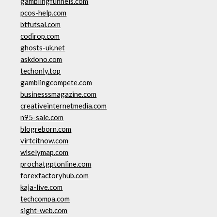
gamblingfunnels.com
pcos-help.com
btfutsal.com
codirop.com
ghosts-uk.net
askdono.com
techonly.top
gamblingcompete.com
businesssmagazine.com
creativeinternetmedia.com
n95-sale.com
blogreborn.com
virtcitnow.com
wiselymap.com
prochatgptonline.com
forexfactoryhub.com
kaja-live.com
techcompa.com
sight-web.com