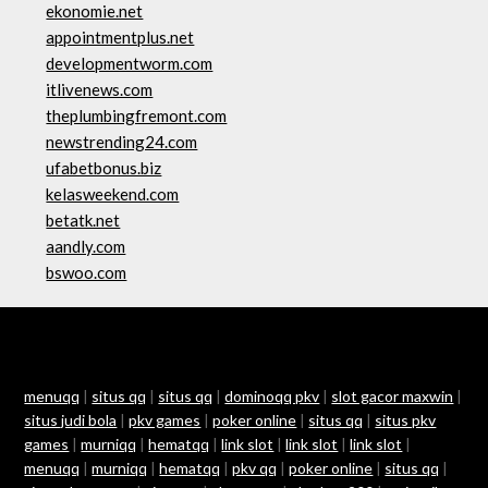
ekonomie.net
appointmentplus.net
developmentworm.com
itlivenews.com
theplumbingfremont.com
newstrending24.com
ufabetbonus.biz
kelasweekend.com
betatk.net
aandly.com
bswoo.com
menuqq
|
situs qq
|
situs qq
|
dominoqq pkv
|
slot gacor maxwin
|
situs judi bola
|
pkv games
|
poker online
|
situs qq
|
situs pkv
games
|
murniqq
|
hematqq
|
link slot
|
link slot
|
link slot
|
menuqq
|
murniqq
|
hematqq
|
pkv qq
|
poker online
|
situs qq
|