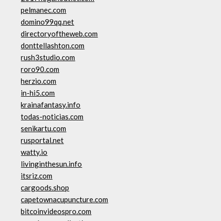
pelmanec.com
domino99qq.net
directoryoftheweb.com
donttellashton.com
rush3studio.com
roro90.com
herzio.com
in-hi5.com
krainafantasy.info
todas-noticias.com
senikartu.com
rusportal.net
watty.io
livinginthesun.info
itsriz.com
cargoods.shop
capetownacupuncture.com
bitcoinvideospro.com