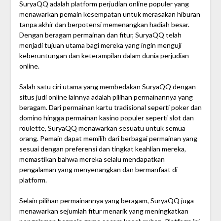
SuryaQQ adalah platform perjudian online populer yang
menawarkan pemain kesempatan untuk merasakan hiburan
tanpa akhir dan berpotensi memenangkan hadiah besar.
Dengan beragam permainan dan fitur, SuryaQQ telah
menjadi tujuan utama bagi mereka yang ingin menguji
keberuntungan dan keterampilan dalam dunia perjudian
online.
Salah satu ciri utama yang membedakan SuryaQQ dengan
situs judi online lainnya adalah pilihan permainannya yang
beragam. Dari permainan kartu tradisional seperti poker dan
domino hingga permainan kasino populer seperti slot dan
roulette, SuryaQQ menawarkan sesuatu untuk semua
orang. Pemain dapat memilih dari berbagai permainan yang
sesuai dengan preferensi dan tingkat keahlian mereka,
memastikan bahwa mereka selalu mendapatkan
pengalaman yang menyenangkan dan bermanfaat di
platform.
Selain pilihan permainannya yang beragam, SuryaQQ juga
menawarkan sejumlah fitur menarik yang meningkatkan