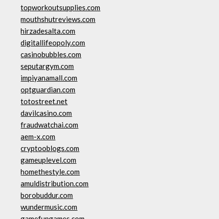
topworkoutsupplies.com
mouthshutreviews.com
hirzadesalta.com
digitallifeopoly.com
casinobubbles.com
seputargym.com
impiyanamall.com
optguardian.com
totostreet.net
davilcasino.com
fraudwatchai.com
aem-x.com
cryptooblogs.com
gameuplevel.com
homethestyle.com
amuldistribution.com
borobuddur.com
wundermusic.com
gamefungames.com