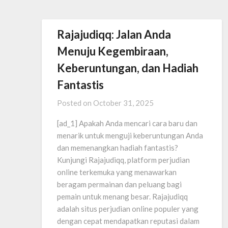
Rajajudiqq: Jalan Anda
Menuju Kegembiraan,
Keberuntungan, dan Hadiah
Fantastis
Posted on
October 31, 2025
[ad_1] Apakah Anda mencari cara baru dan
menarik untuk menguji keberuntungan Anda
dan memenangkan hadiah fantastis?
Kunjungi Rajajudiqq, platform perjudian
online terkemuka yang menawarkan
beragam permainan dan peluang bagi
pemain untuk menang besar. Rajajudiqq
adalah situs perjudian online populer yang
dengan cepat mendapatkan reputasi dalam