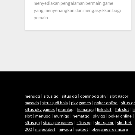
menyediakan pengalaman bermain game
yang menyenangkan dan mengasyikkan bagi
pemain…
menuqq
|
situs qq
|
situs qq
|
dominoqq pkv
|
slot gacor
maxwin
|
situs judi bola
|
pkv games
|
poker online
|
situs q
situs pkv games
|
murniqq
|
hematqq
|
link slot
|
link slot
|
l
slot
|
menuqq
|
murniqq
|
hematqq
|
pkv qq
|
poker online
|
situs qq
|
situs pkv games
|
situs qq
|
slot gacor
|
slot bet
200
|
majestibet
|
miyaqq
|
gajibet
|
pkvgamesresmi.org