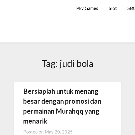
Pkv Games
Slot
SB
Tag:
judi bola
Bersiaplah untuk menang
besar dengan promosi dan
permainan Murahqq yang
menarik
Posted on
May 20, 2025