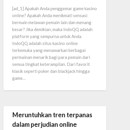
[ad_1] Apakah Anda penggemar game kasino
online? Apakah Anda menikmati sensasi
bermain melawan pemain lain dan menang
besar? Jika demikian, maka IndoQQ adalah
platform yang sempurna untuk Anda.
IndoQQ adalah situs kasino online
terkemuka yang menawarkan berbagai
permainan menarik bagi para pemain dari
semua tingkat keterampilan. Dari favorit
klasik seperti poker dan blackjack hingga
game…
Meruntuhkan tren terpanas
dalam perjudian online