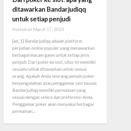
ditawarkan Bandarjudiqq
untuk setiap penjudi
Posted on
March 17, 2025
[ad_1] Bandarjudiqq adalah platform
perjudian online populer yang menawarkan
berbagai macam game untuk setiap jenis
penjudi. Dari poker ke slot, situs ini memiliki
sesuatu untuk ditawarkan untuk semua
orang. Apakah Anda seorang pemain poker
berpengalaman atau penggemar slot kasual,
Bandarjudiqq memiliki permainan yang
sesuai dengan selera dan preferensi Anda.
Penggemar poker akan menyukai berbagai
permainan…