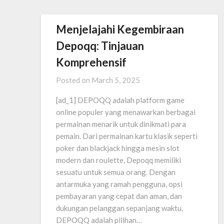
Menjelajahi Kegembiraan
Depoqq: Tinjauan
Komprehensif
Posted on
March 5, 2025
[ad_1] DEPOQQ adalah platform game
online populer yang menawarkan berbagai
permainan menarik untuk dinikmati para
pemain. Dari permainan kartu klasik seperti
poker dan blackjack hingga mesin slot
modern dan roulette, Depoqq memiliki
sesuatu untuk semua orang. Dengan
antarmuka yang ramah pengguna, opsi
pembayaran yang cepat dan aman, dan
dukungan pelanggan sepanjang waktu,
DEPOQQ adalah pilihan…