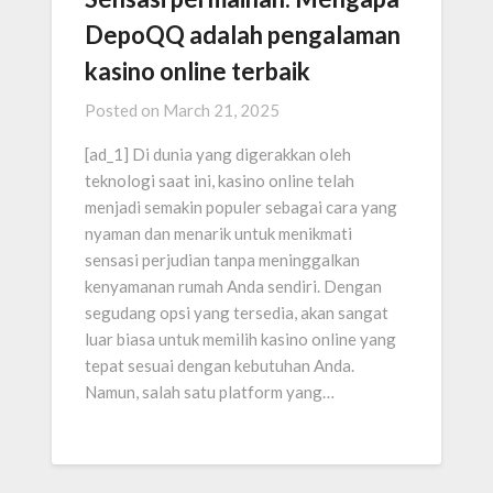
DepoQQ adalah pengalaman
kasino online terbaik
Posted on
March 21, 2025
[ad_1] Di dunia yang digerakkan oleh
teknologi saat ini, kasino online telah
menjadi semakin populer sebagai cara yang
nyaman dan menarik untuk menikmati
sensasi perjudian tanpa meninggalkan
kenyamanan rumah Anda sendiri. Dengan
segudang opsi yang tersedia, akan sangat
luar biasa untuk memilih kasino online yang
tepat sesuai dengan kebutuhan Anda.
Namun, salah satu platform yang…