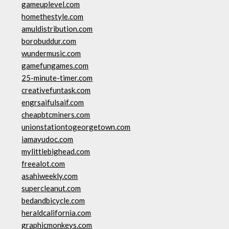
gameuplevel.com
homethestyle.com
amuldistribution.com
borobuddur.com
wundermusic.com
gamefungames.com
25-minute-timer.com
creativefuntask.com
engrsaifulsaif.com
cheapbtcminers.com
unionstationtogeorgetown.com
iamayudoc.com
mylittlebighead.com
freealot.com
asahiweekly.com
supercleanut.com
bedandbicycle.com
heraldcalifornia.com
graphicmonkeys.com