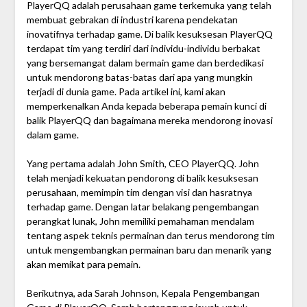
PlayerQQ adalah perusahaan game terkemuka yang telah
membuat gebrakan di industri karena pendekatan
inovatifnya terhadap game. Di balik kesuksesan PlayerQQ
terdapat tim yang terdiri dari individu-individu berbakat
yang bersemangat dalam bermain game dan berdedikasi
untuk mendorong batas-batas dari apa yang mungkin
terjadi di dunia game. Pada artikel ini, kami akan
memperkenalkan Anda kepada beberapa pemain kunci di
balik PlayerQQ dan bagaimana mereka mendorong inovasi
dalam game.
Yang pertama adalah John Smith, CEO PlayerQQ. John
telah menjadi kekuatan pendorong di balik kesuksesan
perusahaan, memimpin tim dengan visi dan hasratnya
terhadap game. Dengan latar belakang pengembangan
perangkat lunak, John memiliki pemahaman mendalam
tentang aspek teknis permainan dan terus mendorong tim
untuk mengembangkan permainan baru dan menarik yang
akan memikat para pemain.
Berikutnya, ada Sarah Johnson, Kepala Pengembangan