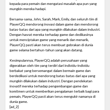
kepada para pemain dan mengatasi masalah apa pun yang
mungkin mereka hadapi.
Bersama-sama, John, Sarah, Mark, Emily, dan seluruh tim di
PlayerQQ mendorong inovasi dalam game dan mendorong
batas-batas dari apa yang mungkin dilakukan dalam industri.
Dengan hasrat mereka terhadap game dan dedikasinya
untuk menciptakan game yang menarik dan menarik,
PlayerQQ pasti akan terus membuat gebrakan di dunia
game selama bertahun-tahun yang akan datang.
Kesimpulannya, PlayerQQ adalah perusahaan yang
digerakkan oleh tim yang terdiri dari individu-individu
berbakat yang bersemangat dalam bermain game dan
berdedikasi untuk mendorong batas-batas dari apa yang
mungkin dilakukan dalam industri. Dengan pendekatan
inovatif mereka terhadap pengembangan game dan
komitmen untuk memberikan pengalaman terbaik bagi para
pemain, PlayerQQ pasti akan terus mengukir namanya di
dunia game.
[ad_2]