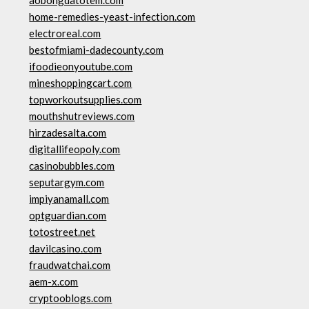
aobongdatotem.com
home-remedies-yeast-infection.com
electroreal.com
bestofmiami-dadecounty.com
ifoodieonyoutube.com
mineshoppingcart.com
topworkoutsupplies.com
mouthshutreviews.com
hirzadesalta.com
digitallifeopoly.com
casinobubbles.com
seputargym.com
impiyanamall.com
optguardian.com
totostreet.net
davilcasino.com
fraudwatchai.com
aem-x.com
cryptooblogs.com