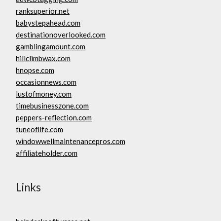
ranksuperior.net
babystepahead.com
destinationoverlooked.com
gamblingamount.com
hillclimbwax.com
hnopse.com
occasionnews.com
lustofmoney.com
timebusinesszone.com
peppers-reflection.com
tuneoflife.com
windowwellmaintenancepros.com
affiliateholder.com
Links