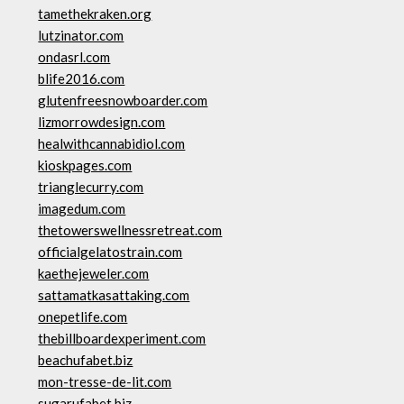
tamethekraken.org
lutzinator.com
ondasrl.com
blife2016.com
glutenfreesnowboarder.com
lizmorrowdesign.com
healwithcannabidiol.com
kioskpages.com
trianglecurry.com
imagedum.com
thetowerswellnessretreat.com
officialgelatostrain.com
kaethejeweler.com
sattamatkasattaking.com
onepetlife.com
thebillboardexperiment.com
beachufabet.biz
mon-tresse-de-lit.com
sugarufabet.biz