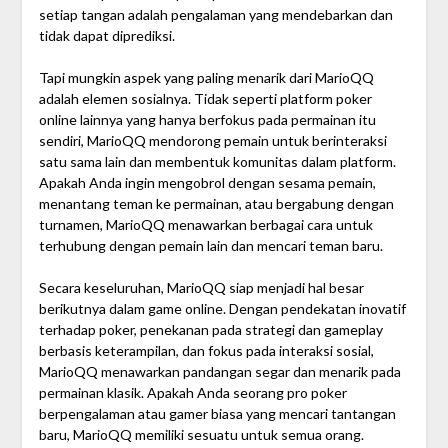
setiap tangan adalah pengalaman yang mendebarkan dan
tidak dapat diprediksi.
Tapi mungkin aspek yang paling menarik dari MarioQQ
adalah elemen sosialnya. Tidak seperti platform poker
online lainnya yang hanya berfokus pada permainan itu
sendiri, MarioQQ mendorong pemain untuk berinteraksi
satu sama lain dan membentuk komunitas dalam platform.
Apakah Anda ingin mengobrol dengan sesama pemain,
menantang teman ke permainan, atau bergabung dengan
turnamen, MarioQQ menawarkan berbagai cara untuk
terhubung dengan pemain lain dan mencari teman baru.
Secara keseluruhan, MarioQQ siap menjadi hal besar
berikutnya dalam game online. Dengan pendekatan inovatif
terhadap poker, penekanan pada strategi dan gameplay
berbasis keterampilan, dan fokus pada interaksi sosial,
MarioQQ menawarkan pandangan segar dan menarik pada
permainan klasik. Apakah Anda seorang pro poker
berpengalaman atau gamer biasa yang mencari tantangan
baru, MarioQQ memiliki sesuatu untuk semua orang.