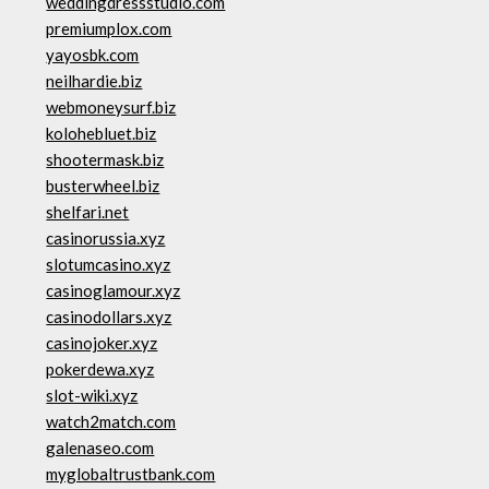
weddingdressstudio.com
premiumplox.com
yayosbk.com
neilhardie.biz
webmoneysurf.biz
kolohebluet.biz
shootermask.biz
busterwheel.biz
shelfari.net
casinorussia.xyz
slotumcasino.xyz
casinoglamour.xyz
casinodollars.xyz
casinojoker.xyz
pokerdewa.xyz
slot-wiki.xyz
watch2match.com
galenaseo.com
myglobaltrustbank.com