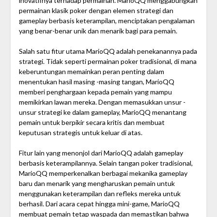
inovatifnya terhadap permainan. MarioQQ menggabungkan
permainan klasik poker dengan elemen strategi dan
gameplay berbasis keterampilan, menciptakan pengalaman
yang benar-benar unik dan menarik bagi para pemain.
Salah satu fitur utama MarioQQ adalah penekanannya pada
strategi. Tidak seperti permainan poker tradisional, di mana
keberuntungan memainkan peran penting dalam
menentukan hasil masing -masing tangan, MarioQQ
memberi penghargaan kepada pemain yang mampu
memikirkan lawan mereka. Dengan memasukkan unsur -
unsur strategi ke dalam gameplay, MarioQQ menantang
pemain untuk berpikir secara kritis dan membuat
keputusan strategis untuk keluar di atas.
Fitur lain yang menonjol dari MarioQQ adalah gameplay
berbasis keterampilannya. Selain tangan poker tradisional,
MarioQQ memperkenalkan berbagai mekanika gameplay
baru dan menarik yang mengharuskan pemain untuk
menggunakan keterampilan dan refleks mereka untuk
berhasil. Dari acara cepat hingga mini-game, MarioQQ
membuat pemain tetap waspada dan memastikan bahwa