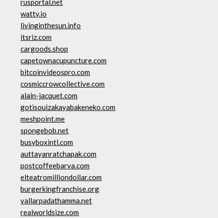
rusportal.net
watty.io
livinginthesun.info
itsriz.com
cargoods.shop
capetownacupuncture.com
bitcoinvideospro.com
cosmiccrowcollective.com
alain-jacquet.com
gotisouizakayabakeneko.com
meshpoint.me
spongebob.net
busyboxintl.com
auttayanratchapak.com
postcoffeebarva.com
elteatromilliondollar.com
burgerkingfranchise.org
vallarpadathamma.net
realworldsize.com