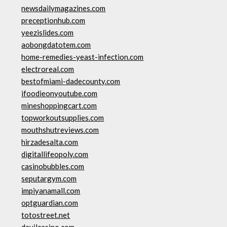
newsdailymagazines.com
preceptionhub.com
yeezislides.com
aobongdatotem.com
home-remedies-yeast-infection.com
electroreal.com
bestofmiami-dadecounty.com
ifoodieonyoutube.com
mineshoppingcart.com
topworkoutsupplies.com
mouthshutreviews.com
hirzadesalta.com
digitallifeopoly.com
casinobubbles.com
seputargym.com
impiyanamall.com
optguardian.com
totostreet.net