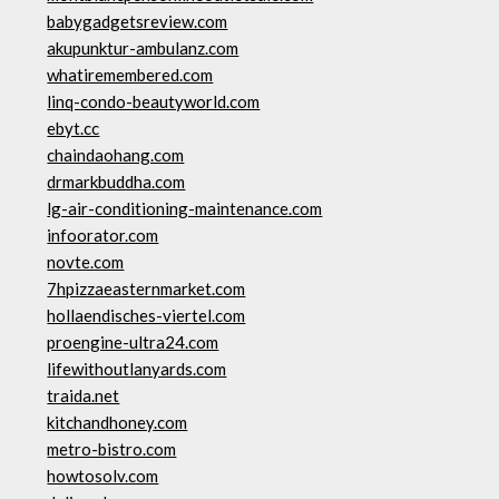
babygadgetsreview.com
akupunktur-ambulanz.com
whatiremembered.com
linq-condo-beautyworld.com
ebyt.cc
chaindaohang.com
drmarkbuddha.com
lg-air-conditioning-maintenance.com
infoorator.com
novte.com
7hpizzaeasternmarket.com
hollaendisches-viertel.com
proengine-ultra24.com
lifewithoutlanyards.com
traida.net
kitchandhoney.com
metro-bistro.com
howtosolv.com