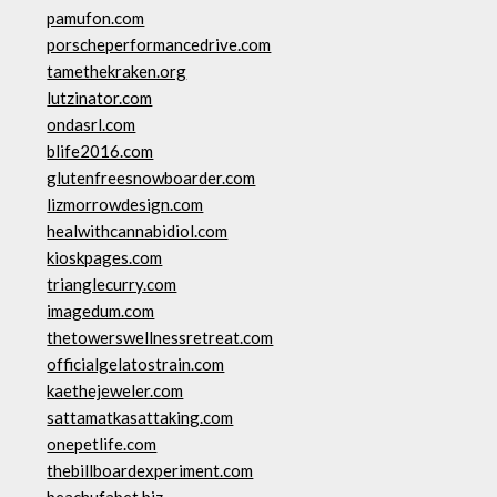
pamufon.com
porscheperformancedrive.com
tamethekraken.org
lutzinator.com
ondasrl.com
blife2016.com
glutenfreesnowboarder.com
lizmorrowdesign.com
healwithcannabidiol.com
kioskpages.com
trianglecurry.com
imagedum.com
thetowerswellnessretreat.com
officialgelatostrain.com
kaethejeweler.com
sattamatkasattaking.com
onepetlife.com
thebillboardexperiment.com