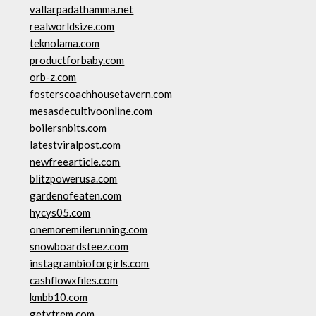
vallarpadathamma.net
realworldsize.com
teknolama.com
productforbaby.com
orb-z.com
fosterscoachhousetavern.com
mesasdecultivoonline.com
boilersnbits.com
latestviralpost.com
newfreearticle.com
blitzpowerusa.com
gardenofeaten.com
hycys05.com
onemoremilerunning.com
snowboardsteez.com
instagrambioforgirls.com
cashflowxfiles.com
kmbb10.com
getxtrem.com