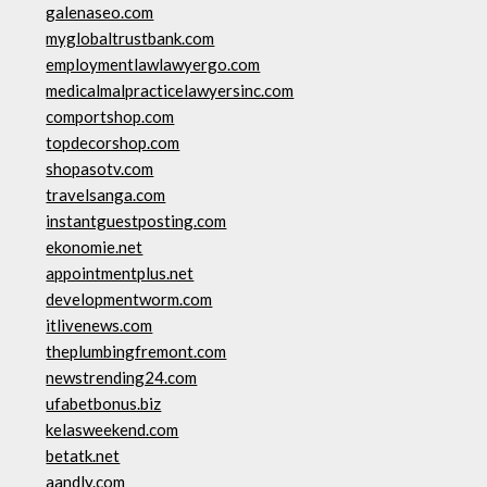
galenaseo.com
myglobaltrustbank.com
employmentlawlawyergo.com
medicalmalpracticelawyersinc.com
comportshop.com
topdecorshop.com
shopasotv.com
travelsanga.com
instantguestposting.com
ekonomie.net
appointmentplus.net
developmentworm.com
itlivenews.com
theplumbingfremont.com
newstrending24.com
ufabetbonus.biz
kelasweekend.com
betatk.net
aandly.com