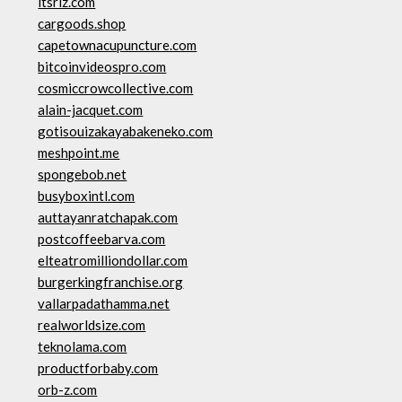
itsriz.com
cargoods.shop
capetownacupuncture.com
bitcoinvideospro.com
cosmiccrowcollective.com
alain-jacquet.com
gotisouizakayabakeneko.com
meshpoint.me
spongebob.net
busyboxintl.com
auttayanratchapak.com
postcoffeebarva.com
elteatromilliondollar.com
burgerkingfranchise.org
vallarpadathamma.net
realworldsize.com
teknolama.com
productforbaby.com
orb-z.com