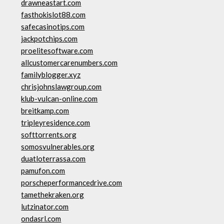
drawneastart.com
fasthokislot88.com
safecasinotips.com
jackpotchips.com
proelitesoftware.com
allcustomercarenumbers.com
familyblogger.xyz
chrisjohnslawgroup.com
klub-vulcan-online.com
breitkamp.com
tripleyresidence.com
softtorrents.org
somosvulnerables.org
duatloterrassa.com
pamufon.com
porscheperformancedrive.com
tamethekraken.org
lutzinator.com
ondasrl.com