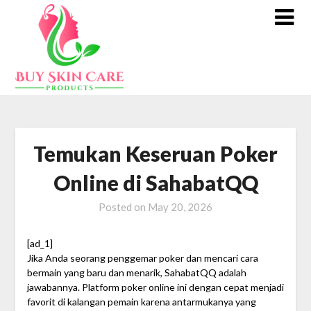
Skip
to
content
Temukan Keseruan Poker
Online di SahabatQQ
Posted on
May 20, 2026
[ad_1]
Jika Anda seorang penggemar poker dan mencari cara
bermain yang baru dan menarik, SahabatQQ adalah
jawabannya. Platform poker online ini dengan cepat menjadi
favorit di kalangan pemain karena antarmukanya yang