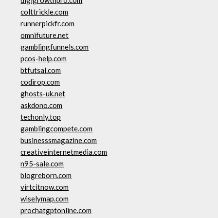
digigrowthpro.com
colttrickle.com
runnerpickfr.com
omnifuture.net
gamblingfunnels.com
pcos-help.com
btfutsal.com
codirop.com
ghosts-uk.net
askdono.com
techonly.top
gamblingcompete.com
businesssmagazine.com
creativeinternetmedia.com
n95-sale.com
blogreborn.com
virtcitnow.com
wiselymap.com
prochatgptonline.com