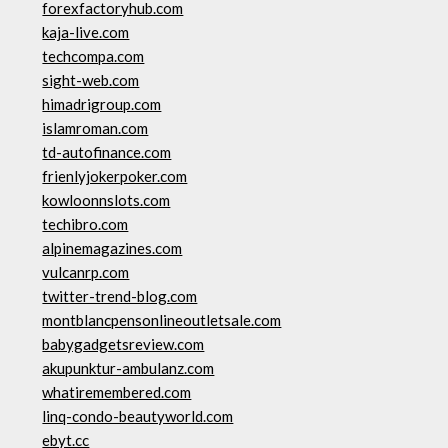
forexfactoryhub.com
kaja-live.com
techcompa.com
sight-web.com
himadrigroup.com
islamroman.com
td-autofinance.com
frienlyjokerpoker.com
kowloonnslots.com
techibro.com
alpinemagazines.com
vulcanrp.com
twitter-trend-blog.com
montblancpensonlineoutletsale.com
babygadgetsreview.com
akupunktur-ambulanz.com
whatiremembered.com
linq-condo-beautyworld.com
ebyt.cc