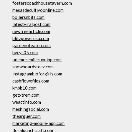
fosterscoachhousetavern.com
mesasdecultivoonline.com
boilersnbits.com
latestviralpost.com
newfreearticle.com
blitzpowerusa.com
gardenofeaten.com
hycys05.com
onemoremilerunning.com
snowboardsteez.com
instagrambioforgirls.com
cashflowxfiles.com
kmbb10.com
getxtrem.com
weactinfo.com
meshingsocial.com
thearguer.com
marketing-mobile-app.com
floralpunchcraft.com