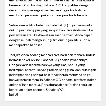
menemukan permainan favorit mereka dan langsung mulai
bermain. Ditambah lagi, SahabatQQ kompatibel dengan
desktop dan perangkat seluler, sehingga Anda dapat
menikmati permainan poker di mana pun Anda berada.
Selain semua fitur hebat ini, SahabatQQ juga menawarkan
dukungan pelanggan yang sangat baik. Jika Anda memiliki
pertanyaan atau kekhawatiran saat bermain, Anda dapat
dengan mudah menghubungi tim dukungan situs untuk
mendapatkan bantuan.
Jadi jika Anda sedang mencari cara baru dan menarik untuk
bermain poker online, SahabatQQ adalah jawabannya.
Dengan variasi permainannya yang luas, bonus yang
berlimpah, antarmuka yang ramah pengguna, dan dukungan
pelanggan yang sangat baik, tidak heran mengapa begitu
banyak pemain memilih SahabatQQ sebagai platform poker
online pilihan mereka. Bergabunglah hari ini dan temukan
keseruan poker online di SahabatQQ!
[ad_2]