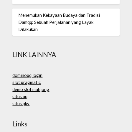
Menemukan Kekayaan Budaya dan Tradisi
Damqq: Sebuah Perjalanan yang Layak
Dilakukan
LINK LAINNYA
dominoqq login
slot pragmatic
demo slot mahjong
situs qq
situs pkv
Links