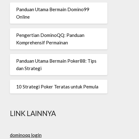
Panduan Utama Bermain Domino99
Online
Pengertian DominoQQ: Panduan
Komprehensif Permainan
Panduan Utama Bermain Poker88: Tips
dan Strategi
10 Strategi Poker Teratas untuk Pemula
LINK LAINNYA
dominoqq login