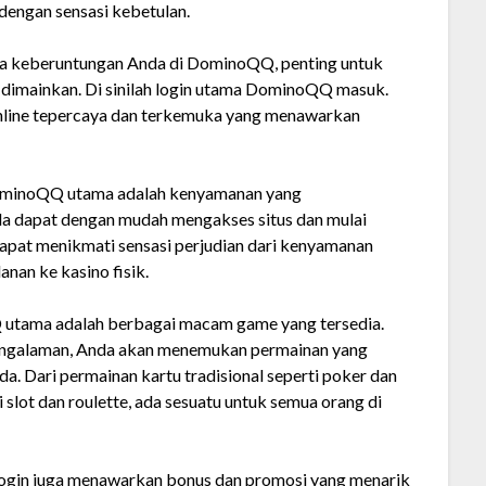
dengan sensasi kebetulan.
oba keberuntungan Anda di DominoQQ, penting untuk
dimainkan. Di sinilah login utama DominoQQ masuk.
nline tepercaya dan terkemuka yang menawarkan
DominoQQ utama adalah kenyamanan yang
da dapat dengan mudah mengakses situs dan mulai
dapat menikmati sensasi perjudian dari kenyamanan
anan ke kasino fisik.
 utama adalah berbagai macam game yang tersedia.
engalaman, Anda akan menemukan permainan yang
a. Dari permainan kartu tradisional seperti poker dan
slot dan roulette, ada sesuatu untuk semua orang di
ogin juga menawarkan bonus dan promosi yang menarik