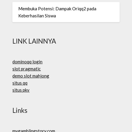
Membuka Potensi: Dampak Oriqq2 pada
Keberhasilan Siswa
LINK LAINNYA
dominoqq login
slot pragmatic
demo slot mahjong
situs qq
situs pkv
Links
mygamblingstory.com