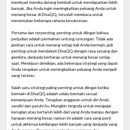
membuat mereka datang kembali untuk mendapatkan lebih
banyak. Jika Anda ingin meningkatkan peluang Anda untuk
menang besar di DivaQQ, teruslah membaca untuk
menemukan beberapa rahasia kesuksesan.
Pertama dan terpenting, penting untuk diingat bahwa
perjudian adalah permainan untung-untungan. Tidak ada
jaminan cara untuk menang setiap kali Anda bermain, jadi
penting untuk mendekati DivaQQ dengan rasa senang dan
gembira, daripada berharap untuk menang besar setiap
saat. Meskipun demikian, ada beberapa strategi yang dapat
Anda terapkan untuk meningkatkan peluang Anda menjadi
yang teratas.
Salah satu strategi paling penting untuk diingat ketika
bermain di DivaQQ adalah selalu bermain sesuai
kemampuan Anda. Tetapkan anggaran untuk diri Anda
sendiri dan patuhi itu. Mungkin tergoda untuk mengejar
kerugian atau bertaruh lebih dari yang Anda mampu dengan
harapan menang besar, namun ini adalah cara yang pasti
untuk akhirnya kehilangan lebih banyak uang daripada yang