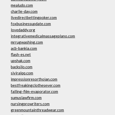
mealudo.com
charlie-day.com
livedirectbettingpoker.com
foxbusinessupdate.com
lovedaddy.org
integrativemedicalmassageplano.com
mrrugwashing.com
acb-bankia.com
flash-es.net
upshak.com
backsilo.com
siviralqq.com
impressionresorthoian.com
bestfreakingclothesever.com
falling-film-evaporator.com
sumuslawfirm.com
nursingprowriters.com
greenmountainthreadwear.com