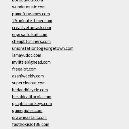
wundermusic.com
gamefungames.com
25-minute-timer.com
creativefuntask.com
engrsaifulsaif.com
cheapbtcminers.com
unionstationtogeorgetown.com
iamayudoc.com
mylittlebighead.com
freealot.com
asahiweekly.com
supercleanut.com
bedandbicycle.com
heraldcalifornia.com
graphicmonkeys.com
gamepixies.com
drawneastart.com
fasthokislot88.com