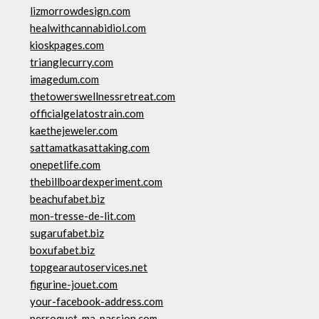
lizmorrowdesign.com
healwithcannabidiol.com
kioskpages.com
trianglecurry.com
imagedum.com
thetowerswellnessretreat.com
officialgelatostrain.com
kaethejeweler.com
sattamatkasattaking.com
onepetlife.com
thebillboardexperiment.com
beachufabet.biz
mon-tresse-de-lit.com
sugarufabet.biz
boxufabet.biz
topgearautoservices.net
figurine-jouet.com
your-facebook-address.com
perroquet-ma-passion.com