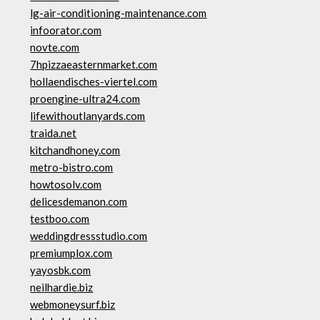
lg-air-conditioning-maintenance.com
infoorator.com
novte.com
7hpizzaeasternmarket.com
hollaendisches-viertel.com
proengine-ultra24.com
lifewithoutlanyards.com
traida.net
kitchandhoney.com
metro-bistro.com
howtosolv.com
delicesdemanon.com
testboo.com
weddingdressstudio.com
premiumplox.com
yayosbk.com
neilhardie.biz
webmoneysurf.biz