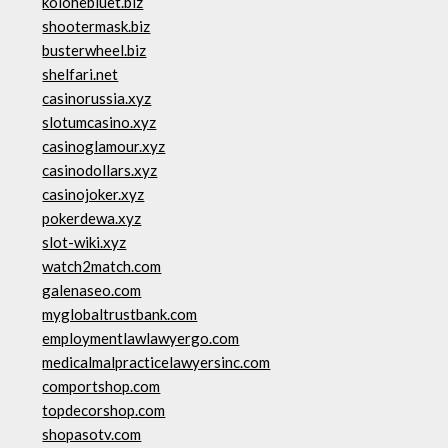
kolohebluet.biz
shootermask.biz
busterwheel.biz
shelfari.net
casinorussia.xyz
slotumcasino.xyz
casinoglamour.xyz
casinodollars.xyz
casinojoker.xyz
pokerdewa.xyz
slot-wiki.xyz
watch2match.com
galenaseo.com
myglobaltrustbank.com
employmentlawlawyergo.com
medicalmalpracticelawyersinc.com
comportshop.com
topdecorshop.com
shopasotv.com