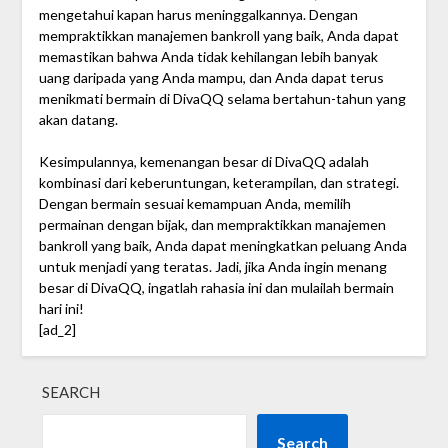
mengetahui kapan harus meninggalkannya. Dengan
mempraktikkan manajemen bankroll yang baik, Anda dapat
memastikan bahwa Anda tidak kehilangan lebih banyak
uang daripada yang Anda mampu, dan Anda dapat terus
menikmati bermain di DivaQQ selama bertahun-tahun yang
akan datang.
Kesimpulannya, kemenangan besar di DivaQQ adalah
kombinasi dari keberuntungan, keterampilan, dan strategi.
Dengan bermain sesuai kemampuan Anda, memilih
permainan dengan bijak, dan mempraktikkan manajemen
bankroll yang baik, Anda dapat meningkatkan peluang Anda
untuk menjadi yang teratas. Jadi, jika Anda ingin menang
besar di DivaQQ, ingatlah rahasia ini dan mulailah bermain
hari ini!
[ad_2]
SEARCH
Search