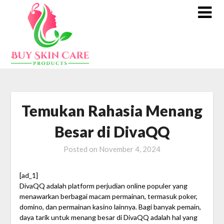
Skip
to
content
Temukan Rahasia Menang
Besar di DivaQQ
Posted on
November 4, 2024
[ad_1]
DivaQQ adalah platform perjudian online populer yang
menawarkan berbagai macam permainan, termasuk poker,
domino, dan permainan kasino lainnya. Bagi banyak pemain,
daya tarik untuk menang besar di DivaQQ adalah hal yang