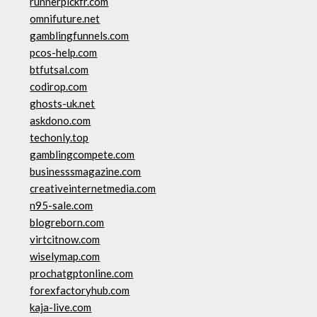
runnerpickfr.com
omnifuture.net
gamblingfunnels.com
pcos-help.com
btfutsal.com
codirop.com
ghosts-uk.net
askdono.com
techonly.top
gamblingcompete.com
businesssmagazine.com
creativeinternetmedia.com
n95-sale.com
blogreborn.com
virtcitnow.com
wiselymap.com
prochatgptonline.com
forexfactoryhub.com
kaja-live.com