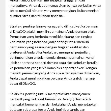
Anda mampu. Dengan menetapkan anggaran dan
menaatinya, Anda dapat memastikan bahwa perjudian Anda
tetap menjadi hiburan yang menyenangkan, bukan menjadi
sumber stres dan tekanan finansial.
Strategi penting lainnya yang perlu diingat ketika bermain
di DivaQQ adalah memilih permainan Anda dengan bijak.
Permainan yang berbeda memiliki peluang dan tingkat
kerumitan yang berbeda, jadi penting untuk memilih
permainan yang sesuai dengan tingkat keahlian dan
preferensi Anda. Jika Anda baru mengenal perjudian,
pertimbangkan untuk memulai dengan permainan yang
lebih sederhana seperti domino atau slot sebelum beralih
ke permainan yang lebih kompleks seperti poker. Dengan
memilih permainan yang Anda sukai dan nyaman dimainkan,
Anda dapat meningkatkan peluang Anda untuk menang
besar di DivaQQ.
Selain itu, penting untuk mempraktikkan manajemen
bankroll yang baik saat bermain di DivaQQ. Ini berarti
mencatat kemenangan dan kekalahan Anda, menetapkan
batasan seberapa besar Anda ingin bertaruh, dan