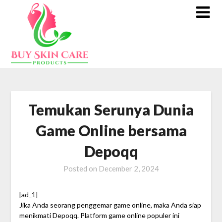
Skip
to
content
Temukan Serunya Dunia
Game Online bersama
Depoqq
Posted on
December 2, 2024
[ad_1]
Jika Anda seorang penggemar game online, maka Anda siap
menikmati Depoqq. Platform game online populer ini