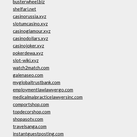
busterwheel.biz
shelfari.net
casinorussia.xyz
slotumcasino.xyz
casinoglamour.xyz
casinodollars.xyz
casinojoker.xyz
pokerdewa.xyz
slot-wiki.xyz
watch2match.com
galenaseo.com
myglobaltrustbank.com
employmentlawlawyergo.com
medicalmalpracticelawyersinc.com
comportshop.com
topdecorshop.com
shopasotv.com
travelsanga.com
instantguestposting.com