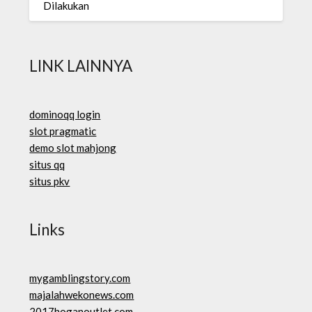
Dilakukan
LINK LAINNYA
dominoqq login
slot pragmatic
demo slot mahjong
situs qq
situs pkv
Links
mygamblingstory.com
majalahwekonews.com
2017hoganoutlet.com