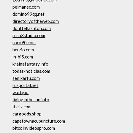
pelmanec.com
domino99qq.net
directoryoftheweb.com
donttellashton.com
rush3studio.com
roro90.com
herzio.com
in-hi5.com
krainafantasy.info
todas-noticias.com
senikartu.com
rusportal.net
watty.io
livinginthesun.info
itsriz.com
cargoods.shop
capetownacupuncture.com
bitcoinvideospro.com