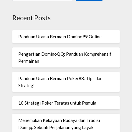
Recent Posts
Panduan Utama Bermain Domino99 Online
Pengertian DominoQQ: Panduan Komprehensif
Permainan
Panduan Utama Bermain Poker88: Tips dan
Strategi
10 Strategi Poker Teratas untuk Pemula
Menemukan Kekayaan Budaya dan Tradisi
Damqq: Sebuah Perjalanan yang Layak