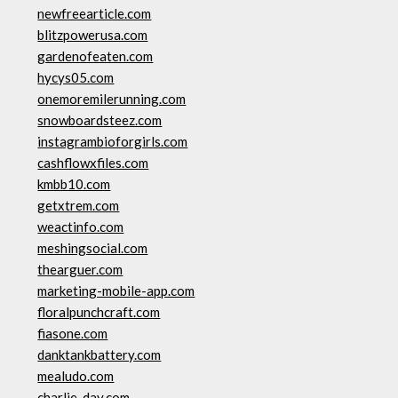
newfreearticle.com
blitzpowerusa.com
gardenofeaten.com
hycys05.com
onemoremilerunning.com
snowboardsteez.com
instagrambioforgirls.com
cashflowxfiles.com
kmbb10.com
getxtrem.com
weactinfo.com
meshingsocial.com
thearguer.com
marketing-mobile-app.com
floralpunchcraft.com
fiasone.com
danktankbattery.com
mealudo.com
charlie-day.com