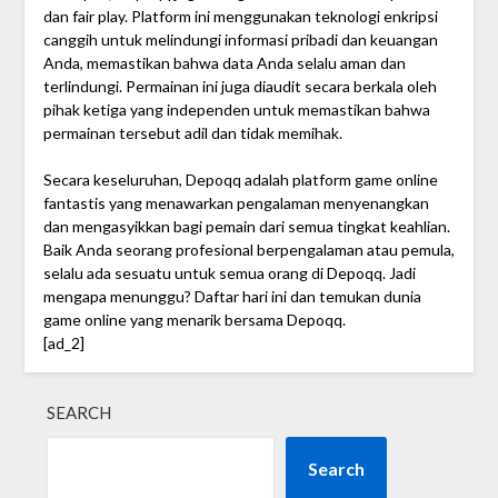
dan fair play. Platform ini menggunakan teknologi enkripsi
canggih untuk melindungi informasi pribadi dan keuangan
Anda, memastikan bahwa data Anda selalu aman dan
terlindungi. Permainan ini juga diaudit secara berkala oleh
pihak ketiga yang independen untuk memastikan bahwa
permainan tersebut adil dan tidak memihak.
Secara keseluruhan, Depoqq adalah platform game online
fantastis yang menawarkan pengalaman menyenangkan
dan mengasyikkan bagi pemain dari semua tingkat keahlian.
Baik Anda seorang profesional berpengalaman atau pemula,
selalu ada sesuatu untuk semua orang di Depoqq. Jadi
mengapa menunggu? Daftar hari ini dan temukan dunia
game online yang menarik bersama Depoqq.
[ad_2]
SEARCH
Search