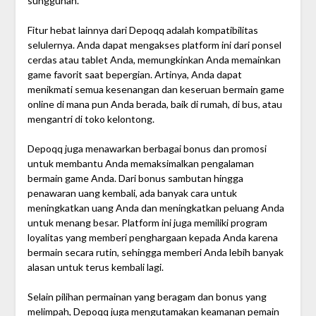
sungguhan.
Fitur hebat lainnya dari Depoqq adalah kompatibilitas
selulernya. Anda dapat mengakses platform ini dari ponsel
cerdas atau tablet Anda, memungkinkan Anda memainkan
game favorit saat bepergian. Artinya, Anda dapat
menikmati semua kesenangan dan keseruan bermain game
online di mana pun Anda berada, baik di rumah, di bus, atau
mengantri di toko kelontong.
Depoqq juga menawarkan berbagai bonus dan promosi
untuk membantu Anda memaksimalkan pengalaman
bermain game Anda. Dari bonus sambutan hingga
penawaran uang kembali, ada banyak cara untuk
meningkatkan uang Anda dan meningkatkan peluang Anda
untuk menang besar. Platform ini juga memiliki program
loyalitas yang memberi penghargaan kepada Anda karena
bermain secara rutin, sehingga memberi Anda lebih banyak
alasan untuk terus kembali lagi.
Selain pilihan permainan yang beragam dan bonus yang
melimpah, Depoqq juga mengutamakan keamanan pemain