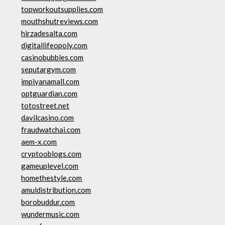
topworkoutsupplies.com
mouthshutreviews.com
hirzadesalta.com
digitallifeopoly.com
casinobubbles.com
seputargym.com
impiyanamall.com
optguardian.com
totostreet.net
davilcasino.com
fraudwatchai.com
aem-x.com
cryptooblogs.com
gameuplevel.com
homethestyle.com
amuldistribution.com
borobuddur.com
wundermusic.com