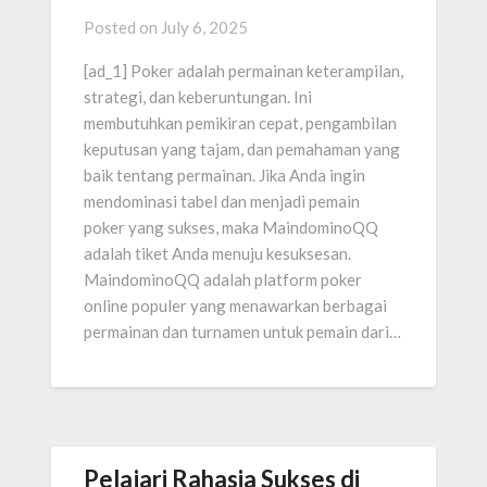
Posted on
July 6, 2025
[ad_1] Poker adalah permainan keterampilan,
strategi, dan keberuntungan. Ini
membutuhkan pemikiran cepat, pengambilan
keputusan yang tajam, dan pemahaman yang
baik tentang permainan. Jika Anda ingin
mendominasi tabel dan menjadi pemain
poker yang sukses, maka MaindominoQQ
adalah tiket Anda menuju kesuksesan.
MaindominoQQ adalah platform poker
online populer yang menawarkan berbagai
permainan dan turnamen untuk pemain dari…
Pelajari Rahasia Sukses di