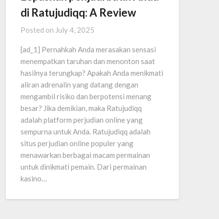
di Ratujudiqq: A Review
Posted on
July 4, 2025
[ad_1] Pernahkah Anda merasakan sensasi
menempatkan taruhan dan menonton saat
hasilnya terungkap? Apakah Anda menikmati
aliran adrenalin yang datang dengan
mengambil risiko dan berpotensi menang
besar? Jika demikian, maka Ratujudiqq
adalah platform perjudian online yang
sempurna untuk Anda. Ratujudiqq adalah
situs perjudian online populer yang
menawarkan berbagai macam permainan
untuk dinikmati pemain. Dari permainan
kasino…