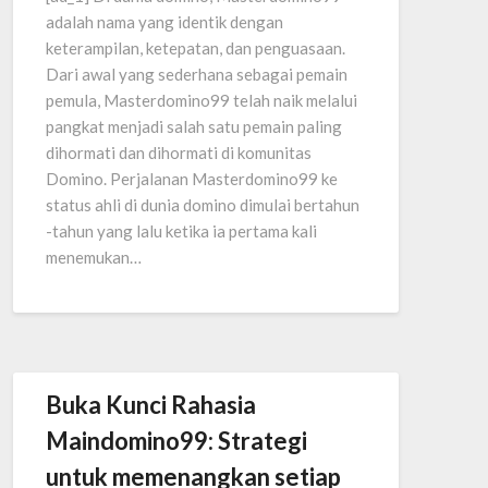
adalah nama yang identik dengan
keterampilan, ketepatan, dan penguasaan.
Dari awal yang sederhana sebagai pemain
pemula, Masterdomino99 telah naik melalui
pangkat menjadi salah satu pemain paling
dihormati dan dihormati di komunitas
Domino. Perjalanan Masterdomino99 ke
status ahli di dunia domino dimulai bertahun
-tahun yang lalu ketika ia pertama kali
menemukan…
Buka Kunci Rahasia
Maindomino99: Strategi
untuk memenangkan setiap