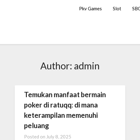
Pkv Games
Slot
SB
Author:
admin
Temukan manfaat bermain
poker di ratuqq: di mana
keterampilan memenuhi
peluang
Posted on
July 8, 2025