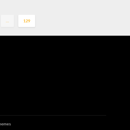
…
129
hemes