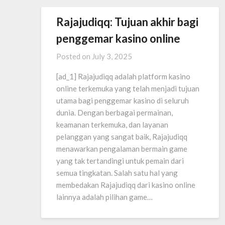
Rajajudiqq: Tujuan akhir bagi
penggemar kasino online
Posted on
July 3, 2025
[ad_1] Rajajudiqq adalah platform kasino
online terkemuka yang telah menjadi tujuan
utama bagi penggemar kasino di seluruh
dunia. Dengan berbagai permainan,
keamanan terkemuka, dan layanan
pelanggan yang sangat baik, Rajajudiqq
menawarkan pengalaman bermain game
yang tak tertandingi untuk pemain dari
semua tingkatan. Salah satu hal yang
membedakan Rajajudiqq dari kasino online
lainnya adalah pilihan game…