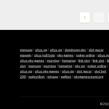
1
…
menuqq
|
situs qq
|
situs qq
|
dominoqq pkv
|
slot gacor
maxwin
|
situs judi bola
|
pkv games
|
poker online
|
situs q
situs pkv games
|
murniqq
|
hematqq
|
link slot
|
link slot
|
l
slot
|
menuqq
|
murniqq
|
hematqq
|
pkv qq
|
poker online
|
situs qq
|
situs pkv games
|
situs qq
|
slot gacor
|
slot bet
200
|
majestibet
|
miyaqq
|
gajibet
|
pkvgamesresmi.org
©2026