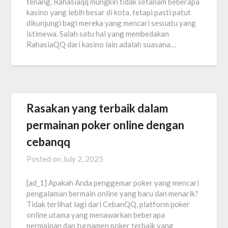
tenang, Rahasiaqq mungkin tidak setanam beberapa
kasino yang lebih besar di kota, tetapi pasti patut
dikunjungi bagi mereka yang mencari sesuatu yang
istimewa. Salah satu hal yang membedakan
RahasiaQQ dari kasino lain adalah suasana…
Rasakan yang terbaik dalam
permainan poker online dengan
cebanqq
Posted on
July 2, 2025
[ad_1] Apakah Anda penggemar poker yang mencari
pengalaman bermain online yang baru dan menarik?
Tidak terlihat lagi dari CebanQQ, platform poker
online utama yang menawarkan beberapa
permainan dan turnamen poker terbaik yang