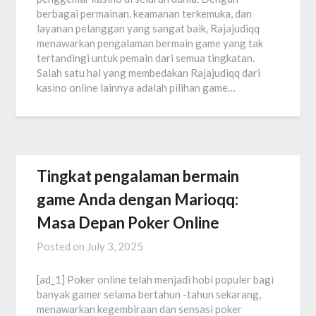
berbagai permainan, keamanan terkemuka, dan
layanan pelanggan yang sangat baik, Rajajudiqq
menawarkan pengalaman bermain game yang tak
tertandingi untuk pemain dari semua tingkatan.
Salah satu hal yang membedakan Rajajudiqq dari
kasino online lainnya adalah pilihan game…
Tingkat pengalaman bermain
game Anda dengan Marioqq:
Masa Depan Poker Online
Posted on
July 3, 2025
[ad_1] Poker online telah menjadi hobi populer bagi
banyak gamer selama bertahun -tahun sekarang,
menawarkan kegembiraan dan sensasi poker