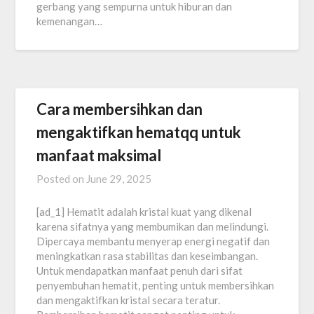
gerbang yang sempurna untuk hiburan dan
kemenangan…
Cara membersihkan dan
mengaktifkan hematqq untuk
manfaat maksimal
Posted on
June 29, 2025
[ad_1] Hematit adalah kristal kuat yang dikenal
karena sifatnya yang membumikan dan melindungi.
Dipercaya membantu menyerap energi negatif dan
meningkatkan rasa stabilitas dan keseimbangan.
Untuk mendapatkan manfaat penuh dari sifat
penyembuhan hematit, penting untuk membersihkan
dan mengaktifkan kristal secara teratur.