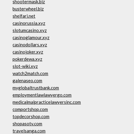
shootermask.biz
busterwheel.biz
shelfari.net
casinorussia.xyz
slotumcasino.xyz
casinoglamour.xyz
casinodollars.xyz
casinojoker.xyz
pokerdewa.xyz
slot-wiki.xyz
watch2match.com
galenaseo.com
myglobaltrustbank.com
employmentlawlawyergo.com
medicalmalpracticelawyersinc.com
comportshop.com
topdecorshop.com
shopasotv.com
travelsanga.com