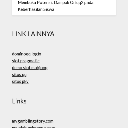
Membuka Potensi: Dampak Oriqq2 pada
Keberhasilan Siswa
LINK LAINNYA
dominoqq login
slot pragmatic
demo slot mahjong
situs qq
situs pkv
Links
mygamblingstory.com
majalahwekonews.com