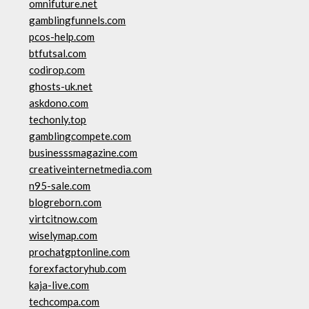
omnifuture.net
gamblingfunnels.com
pcos-help.com
btfutsal.com
codirop.com
ghosts-uk.net
askdono.com
techonly.top
gamblingcompete.com
businesssmagazine.com
creativeinternetmedia.com
n95-sale.com
blogreborn.com
virtcitnow.com
wiselymap.com
prochatgptonline.com
forexfactoryhub.com
kaja-live.com
techcompa.com