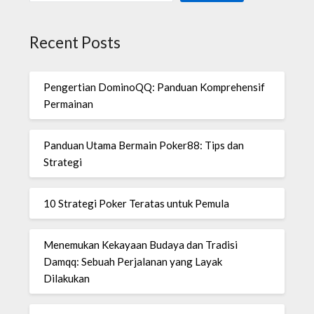
Recent Posts
Pengertian DominoQQ: Panduan Komprehensif
Permainan
Panduan Utama Bermain Poker88: Tips dan
Strategi
10 Strategi Poker Teratas untuk Pemula
Menemukan Kekayaan Budaya dan Tradisi
Damqq: Sebuah Perjalanan yang Layak
Dilakukan