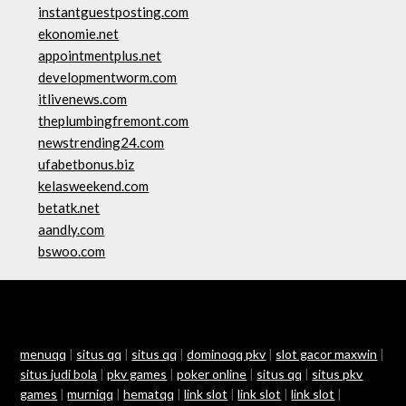
instantguestposting.com
ekonomie.net
appointmentplus.net
developmentworm.com
itlivenews.com
theplumbingfremont.com
newstrending24.com
ufabetbonus.biz
kelasweekend.com
betatk.net
aandly.com
bswoo.com
menuqq
|
situs qq
|
situs qq
|
dominoqq pkv
|
slot gacor maxwin
|
situs judi bola
|
pkv games
|
poker online
|
situs qq
|
situs pkv
games
|
murniqq
|
hematqq
|
link slot
|
link slot
|
link slot
|