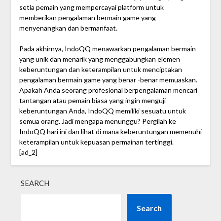
setia pemain yang mempercayai platform untuk
memberikan pengalaman bermain game yang
menyenangkan dan bermanfaat.
Pada akhirnya, IndoQQ menawarkan pengalaman bermain
yang unik dan menarik yang menggabungkan elemen
keberuntungan dan keterampilan untuk menciptakan
pengalaman bermain game yang benar -benar memuaskan.
Apakah Anda seorang profesional berpengalaman mencari
tantangan atau pemain biasa yang ingin menguji
keberuntungan Anda, IndoQQ memiliki sesuatu untuk
semua orang. Jadi mengapa menunggu? Pergilah ke
IndoQQ hari ini dan lihat di mana keberuntungan memenuhi
keterampilan untuk kepuasan permainan tertinggi.
[ad_2]
SEARCH
Search