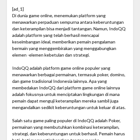
[ad_1]
Di dunia game online, menemukan platform yang
menawarkan perpaduan sempurna antara keberuntungan
dan keterampilan bisa menjadi tantangan. Namun, IndoQQ
adalah platform yang telah berhasil mencapai
keseimbangan ideal, memberikan pemain pengalaman
bermain yang menggembirakan yang menggabungkan
elemen -elemen kebetulan dan strategi.
IndoQQ adalah platform game online populer yang
menawarkan berbagai permainan, termasuk poker, domino,
dan game tradisional Indonesia lainnya. Apa yang
membedakan IndoQQ dari platform game online lainnya
adalah fokusnya untuk menciptakan lingkungan di mana
pemain dapat menguji keterampilan mereka sambil juga
mengandalkan sedikit keberuntungan untuk keluar di atas.
Salah satu game paling populer di IndoQQ adalah Poker,
permainan yang membutuhkan kombinasi keterampilan,
strategi, dan keberuntungan untuk berhasil. Pemain harus