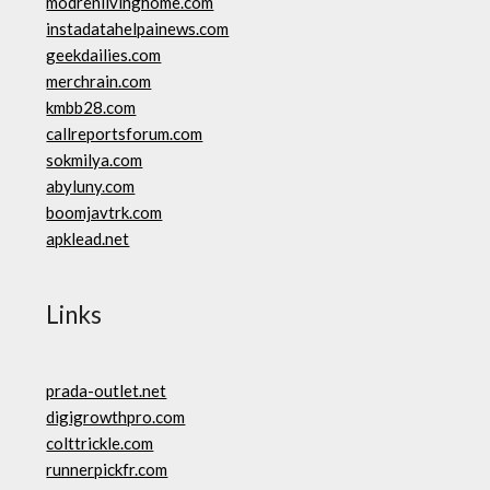
modrenlivinghome.com
instadatahelpainews.com
geekdailies.com
merchrain.com
kmbb28.com
callreportsforum.com
sokmilya.com
abyluny.com
boomjavtrk.com
apklead.net
Links
prada-outlet.net
digigrowthpro.com
colttrickle.com
runnerpickfr.com