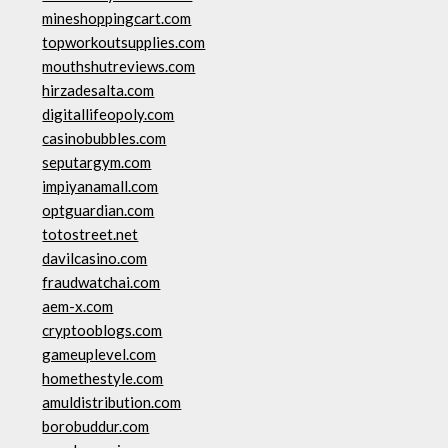
mineshoppingcart.com
topworkoutsupplies.com
mouthshutreviews.com
hirzadesalta.com
digitallifeopoly.com
casinobubbles.com
seputargym.com
impiyanamall.com
optguardian.com
totostreet.net
davilcasino.com
fraudwatchai.com
aem-x.com
cryptooblogs.com
gameuplevel.com
homethestyle.com
amuldistribution.com
borobuddur.com