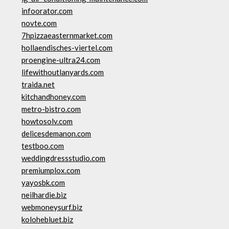
infoorator.com
novte.com
7hpizzaeasternmarket.com
hollaendisches-viertel.com
proengine-ultra24.com
lifewithoutlanyards.com
traida.net
kitchandhoney.com
metro-bistro.com
howtosolv.com
delicesdemanon.com
testboo.com
weddingdressstudio.com
premiumplox.com
yayosbk.com
neilhardie.biz
webmoneysurf.biz
kolohebluet.biz