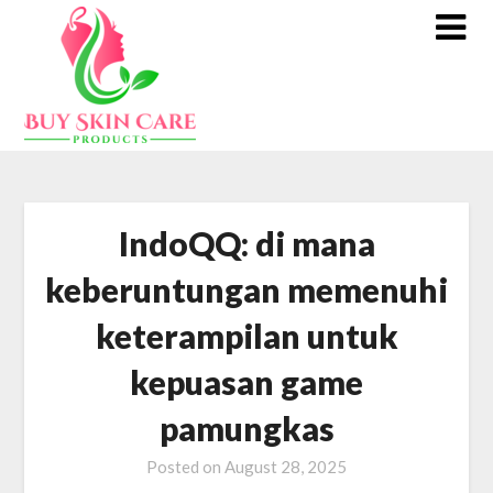
Skip
to
content
IndoQQ: di mana
keberuntungan memenuhi
keterampilan untuk
kepuasan game
pamungkas
Posted on
August 28, 2025