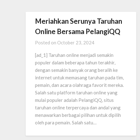
Meriahkan Serunya Taruhan
Online Bersama PelangiQQ
Posted on
October 23, 2024
[ad_1] Taruhan online menjadi semakin
populer dalam beberapa tahun terakhir,
dengan semakin banyak orang beralih ke
internet untuk memasang taruhan pada tim,
pemain, dan acara olahraga favorit mereka.
Salah satu platform taruhan online yang
mulai populer adalah PelangiQQ, situs
taruhan online terpercaya dan andal yang
menawarkan berbagai pilihan untuk dipilih
oleh para pemain. Salah satu…