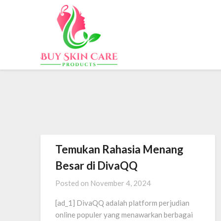
Skip
to
content
Temukan Rahasia Menang
Besar di DivaQQ
Posted on
November 4, 2024
[ad_1] DivaQQ adalah platform perjudian
online populer yang menawarkan berbagai