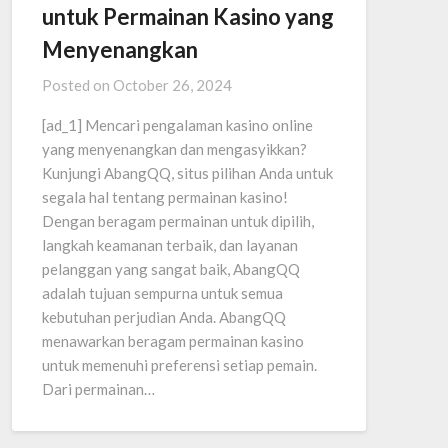
untuk Permainan Kasino yang
Menyenangkan
Posted on
October 26, 2024
[ad_1] Mencari pengalaman kasino online
yang menyenangkan dan mengasyikkan?
Kunjungi AbangQQ, situs pilihan Anda untuk
segala hal tentang permainan kasino!
Dengan beragam permainan untuk dipilih,
langkah keamanan terbaik, dan layanan
pelanggan yang sangat baik, AbangQQ
adalah tujuan sempurna untuk semua
kebutuhan perjudian Anda. AbangQQ
menawarkan beragam permainan kasino
untuk memenuhi preferensi setiap pemain.
Dari permainan…