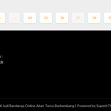
1
…
34
35
36
37
38
3
q
|
ink
 Judi Bandarqq Online Akan Terus Berkembang
| Powered by
SuperbT