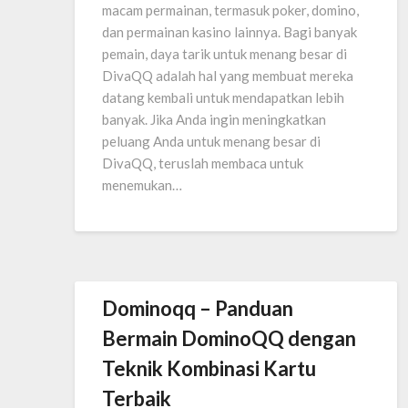
macam permainan, termasuk poker, domino,
dan permainan kasino lainnya. Bagi banyak
pemain, daya tarik untuk menang besar di
DivaQQ adalah hal yang membuat mereka
datang kembali untuk mendapatkan lebih
banyak. Jika Anda ingin meningkatkan
peluang Anda untuk menang besar di
DivaQQ, teruslah membaca untuk
menemukan…
Dominoqq – Panduan
Bermain DominoQQ dengan
Teknik Kombinasi Kartu
Terbaik