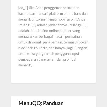
[ad_1] Jika Anda penggemar permainan
kasino dan mencari platform online baru dan
menarik untuk menikmati hobi favorit Anda,
PelangiQQ adalah jawabannya. PelangiQQ
adalah situs kasino online populer yang
menawarkan berbagai macam permainan
untuk dinikmati para pemain, termasuk poker,
blackjack, roulette, dan banyak lagi. Dengan
antarmuka yang ramah pengguna, opsi
pembayaran yang aman, dan promosi
menarik,…
MenuQQ: Panduan