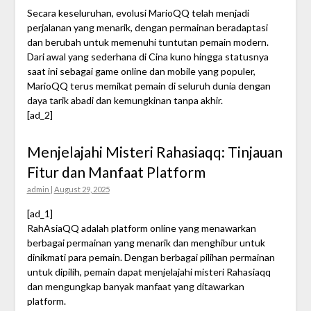
Secara keseluruhan, evolusi MarioQQ telah menjadi
perjalanan yang menarik, dengan permainan beradaptasi
dan berubah untuk memenuhi tuntutan pemain modern.
Dari awal yang sederhana di Cina kuno hingga statusnya
saat ini sebagai game online dan mobile yang populer,
MarioQQ terus memikat pemain di seluruh dunia dengan
daya tarik abadi dan kemungkinan tanpa akhir.
[ad_2]
Menjelajahi Misteri Rahasiaqq: Tinjauan
Fitur dan Manfaat Platform
admin
|
August 29, 2025
[ad_1]
RahAsiaQQ adalah platform online yang menawarkan
berbagai permainan yang menarik dan menghibur untuk
dinikmati para pemain. Dengan berbagai pilihan permainan
untuk dipilih, pemain dapat menjelajahi misteri Rahasiaqq
dan mengungkap banyak manfaat yang ditawarkan
platform.