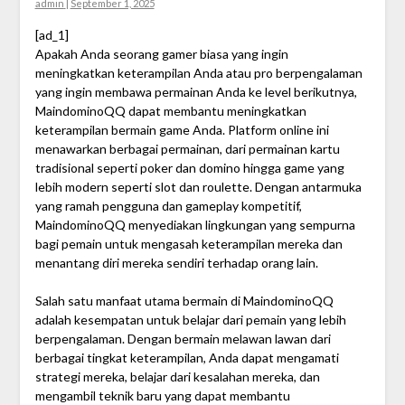
admin
|
September 1, 2025
[ad_1]
Apakah Anda seorang gamer biasa yang ingin
meningkatkan keterampilan Anda atau pro berpengalaman
yang ingin membawa permainan Anda ke level berikutnya,
MaindominoQQ dapat membantu meningkatkan
keterampilan bermain game Anda. Platform online ini
menawarkan berbagai permainan, dari permainan kartu
tradisional seperti poker dan domino hingga game yang
lebih modern seperti slot dan roulette. Dengan antarmuka
yang ramah pengguna dan gameplay kompetitif,
MaindominoQQ menyediakan lingkungan yang sempurna
bagi pemain untuk mengasah keterampilan mereka dan
menantang diri mereka sendiri terhadap orang lain.
Salah satu manfaat utama bermain di MaindominoQQ
adalah kesempatan untuk belajar dari pemain yang lebih
berpengalaman. Dengan bermain melawan lawan dari
berbagai tingkat keterampilan, Anda dapat mengamati
strategi mereka, belajar dari kesalahan mereka, dan
mengambil teknik baru yang dapat membantu