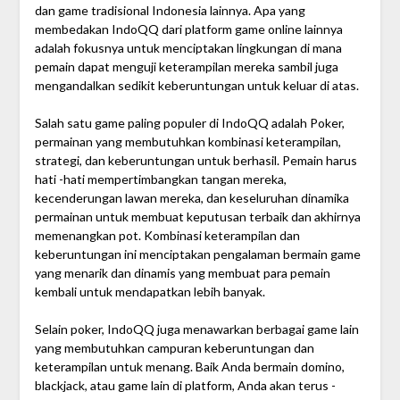
dan game tradisional Indonesia lainnya. Apa yang
membedakan IndoQQ dari platform game online lainnya
adalah fokusnya untuk menciptakan lingkungan di mana
pemain dapat menguji keterampilan mereka sambil juga
mengandalkan sedikit keberuntungan untuk keluar di atas.
Salah satu game paling populer di IndoQQ adalah Poker,
permainan yang membutuhkan kombinasi keterampilan,
strategi, dan keberuntungan untuk berhasil. Pemain harus
hati -hati mempertimbangkan tangan mereka,
kecenderungan lawan mereka, dan keseluruhan dinamika
permainan untuk membuat keputusan terbaik dan akhirnya
memenangkan pot. Kombinasi keterampilan dan
keberuntungan ini menciptakan pengalaman bermain game
yang menarik dan dinamis yang membuat para pemain
kembali untuk mendapatkan lebih banyak.
Selain poker, IndoQQ juga menawarkan berbagai game lain
yang membutuhkan campuran keberuntungan dan
keterampilan untuk menang. Baik Anda bermain domino,
blackjack, atau game lain di platform, Anda akan terus -