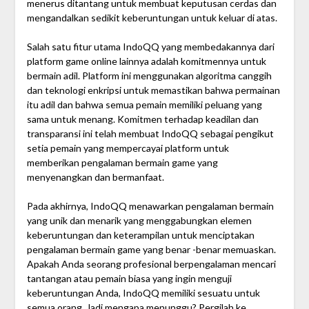
menerus ditantang untuk membuat keputusan cerdas dan
mengandalkan sedikit keberuntungan untuk keluar di atas.
Salah satu fitur utama IndoQQ yang membedakannya dari
platform game online lainnya adalah komitmennya untuk
bermain adil. Platform ini menggunakan algoritma canggih
dan teknologi enkripsi untuk memastikan bahwa permainan
itu adil dan bahwa semua pemain memiliki peluang yang
sama untuk menang. Komitmen terhadap keadilan dan
transparansi ini telah membuat IndoQQ sebagai pengikut
setia pemain yang mempercayai platform untuk
memberikan pengalaman bermain game yang
menyenangkan dan bermanfaat.
Pada akhirnya, IndoQQ menawarkan pengalaman bermain
yang unik dan menarik yang menggabungkan elemen
keberuntungan dan keterampilan untuk menciptakan
pengalaman bermain game yang benar -benar memuaskan.
Apakah Anda seorang profesional berpengalaman mencari
tantangan atau pemain biasa yang ingin menguji
keberuntungan Anda, IndoQQ memiliki sesuatu untuk
semua orang. Jadi mengapa menunggu? Pergilah ke