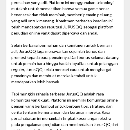
permainan yang adil. Platform ini menggunakan teknologi
mutakhir untuk memastikan bahwa semua game benar-
benar acak dan tidak memihak, memberi pemain peluang
yang adil untuk menang. Komitmen terhadap keadilan ini
telah mendapatkan reputasi JURUSQQ sebagai platform
perjudian online yang dapat dipercaya dan andal.
Selain berbagai permainan dan komitmen untuk bermain
adil, JurusQQ juga menawarkan sejumlah bonus dan
promosi kepada para pemainnya. Dari bonus selamat datang
untuk pemain baru hingga hadiah loyalitas untuk pelanggan
reguler, JurusQQ selalu mencari cara untuk menghargai
pemainnya dan membuat mereka kembali untuk
mendapatkan lebih banyak.
Tapi mungkin rahasia terbesar JurusQQ adalah rasa
komunitas yang kuat. Platform ini memiliki komunitas online
pemain yang berkumpul untuk berbagi tips, strategi, dan
cerita tentang kemenangan dan kerugian mereka. Rasa
persahabatan ini menambah tingkat kesenangan ekstra
pada pengalaman perjudian dan membedakan JurusQQ dari