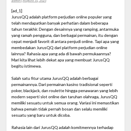
admin
|
August 31, 2025
[ad_1]
JurusQQ adalah platform perjudian online populer yang
telah mendapatkan banyak perhatian dalam beberapa
tahun terakhir. Dengan desainnya yang ramping, antarmuka
yang ramah pengguna, dan berbagai permainan, itu dengan
cepat menjadi favorit di antara penjudi online. Tapi apa yang
membedakan JurusQQ dari platform perjudian online
lainnya? Rahasia apa yang ada di bawah permukaannya?
Mari kita lihat lebih dekat apa yang membuat JurusQQ
begitu istimewa.
Salah satu fitur utama JurusQQ adalah berbagai
permainannya. Dari permainan kasino tradisional seperti
poker, blackjack, dan roulette hingga penawaran yang lebih
modern seperti slot online dan taruhan olahraga, JurusQQ
memiliki sesuatu untuk semua orang. Variasi ini memastikan
bahwa pemain tidak pernah bosan dan selalu memiliki
sesuatu yang baru untuk dicoba.
Rahasia lain dari JurusQQ adalah komitmennya terhadap