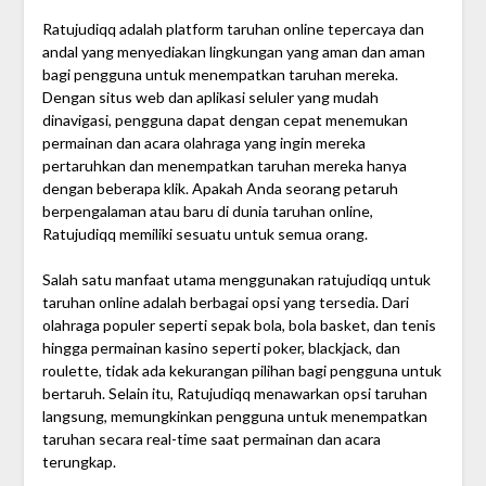
Ratujudiqq adalah platform taruhan online tepercaya dan
andal yang menyediakan lingkungan yang aman dan aman
bagi pengguna untuk menempatkan taruhan mereka.
Dengan situs web dan aplikasi seluler yang mudah
dinavigasi, pengguna dapat dengan cepat menemukan
permainan dan acara olahraga yang ingin mereka
pertaruhkan dan menempatkan taruhan mereka hanya
dengan beberapa klik. Apakah Anda seorang petaruh
berpengalaman atau baru di dunia taruhan online,
Ratujudiqq memiliki sesuatu untuk semua orang.
Salah satu manfaat utama menggunakan ratujudiqq untuk
taruhan online adalah berbagai opsi yang tersedia. Dari
olahraga populer seperti sepak bola, bola basket, dan tenis
hingga permainan kasino seperti poker, blackjack, dan
roulette, tidak ada kekurangan pilihan bagi pengguna untuk
bertaruh. Selain itu, Ratujudiqq menawarkan opsi taruhan
langsung, memungkinkan pengguna untuk menempatkan
taruhan secara real-time saat permainan dan acara
terungkap.