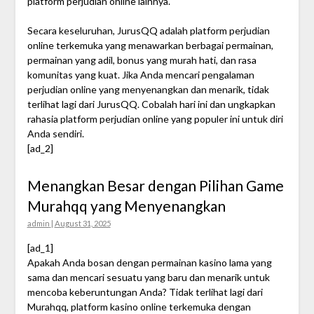
platform perjudian online lainnya.
Secara keseluruhan, JurusQQ adalah platform perjudian
online terkemuka yang menawarkan berbagai permainan,
permainan yang adil, bonus yang murah hati, dan rasa
komunitas yang kuat. Jika Anda mencari pengalaman
perjudian online yang menyenangkan dan menarik, tidak
terlihat lagi dari JurusQQ. Cobalah hari ini dan ungkapkan
rahasia platform perjudian online yang populer ini untuk diri
Anda sendiri.
[ad_2]
Menangkan Besar dengan Pilihan Game
Murahqq yang Menyenangkan
admin
|
August 31, 2025
[ad_1]
Apakah Anda bosan dengan permainan kasino lama yang
sama dan mencari sesuatu yang baru dan menarik untuk
mencoba keberuntungan Anda? Tidak terlihat lagi dari
Murahqq, platform kasino online terkemuka dengan