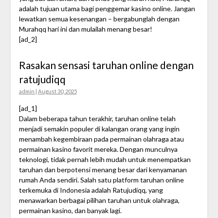
adalah tujuan utama bagi penggemar kasino online. Jangan
lewatkan semua kesenangan – bergabunglah dengan
Murahqq hari ini dan mulailah menang besar!
[ad_2]
Rasakan sensasi taruhan online dengan
ratujudiqq
admin
|
August 30, 2025
[ad_1]
Dalam beberapa tahun terakhir, taruhan online telah
menjadi semakin populer di kalangan orang yang ingin
menambah kegembiraan pada permainan olahraga atau
permainan kasino favorit mereka. Dengan munculnya
teknologi, tidak pernah lebih mudah untuk menempatkan
taruhan dan berpotensi menang besar dari kenyamanan
rumah Anda sendiri. Salah satu platform taruhan online
terkemuka di Indonesia adalah Ratujudiqq, yang
menawarkan berbagai pilihan taruhan untuk olahraga,
permainan kasino, dan banyak lagi.