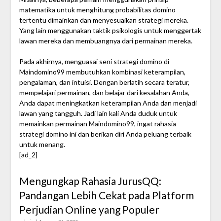
matematika untuk menghitung probabilitas domino
tertentu dimainkan dan menyesuaikan strategi mereka.
Yang lain menggunakan taktik psikologis untuk menggertak
lawan mereka dan membuangnya dari permainan mereka.
Pada akhirnya, menguasai seni strategi domino di
Maindomino99 membutuhkan kombinasi keterampilan,
pengalaman, dan intuisi. Dengan berlatih secara teratur,
mempelajari permainan, dan belajar dari kesalahan Anda,
Anda dapat meningkatkan keterampilan Anda dan menjadi
lawan yang tangguh. Jadi lain kali Anda duduk untuk
memainkan permainan Maindomino99, ingat rahasia
strategi domino ini dan berikan diri Anda peluang terbaik
untuk menang.
[ad_2]
Mengungkap Rahasia JurusQQ:
Pandangan Lebih Cekat pada Platform
Perjudian Online yang Populer