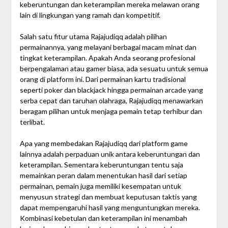
keberuntungan dan keterampilan mereka melawan orang
lain di lingkungan yang ramah dan kompetitif.
Salah satu fitur utama Rajajudiqq adalah pilihan
permainannya, yang melayani berbagai macam minat dan
tingkat keterampilan. Apakah Anda seorang profesional
berpengalaman atau gamer biasa, ada sesuatu untuk semua
orang di platform ini. Dari permainan kartu tradisional
seperti poker dan blackjack hingga permainan arcade yang
serba cepat dan taruhan olahraga, Rajajudiqq menawarkan
beragam pilihan untuk menjaga pemain tetap terhibur dan
terlibat.
Apa yang membedakan Rajajudiqq dari platform game
lainnya adalah perpaduan unik antara keberuntungan dan
keterampilan. Sementara keberuntungan tentu saja
memainkan peran dalam menentukan hasil dari setiap
permainan, pemain juga memiliki kesempatan untuk
menyusun strategi dan membuat keputusan taktis yang
dapat mempengaruhi hasil yang menguntungkan mereka.
Kombinasi kebetulan dan keterampilan ini menambah