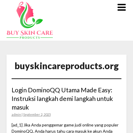
Skip
to
content
buyskincareproducts.org
Login DominoQQ Utama Made Easy:
Instruksi langkah demi langkah untuk
masuk
admin
|
September 2, 2025
[ad_1] Jika Anda penggemar game judi online yang populer
DominoQQ, Anda harus tahu cara masuk ke akun Anda