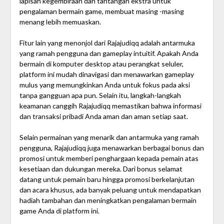
lapisan kegembiraan dan tantangan ekstra untuk
pengalaman bermain game, membuat masing -masing
menang lebih memuaskan.
Fitur lain yang menonjol dari Rajajudiqq adalah antarmuka
yang ramah pengguna dan gameplay intuitif. Apakah Anda
bermain di komputer desktop atau perangkat seluler,
platform ini mudah dinavigasi dan menawarkan gameplay
mulus yang memungkinkan Anda untuk fokus pada aksi
tanpa gangguan apa pun. Selain itu, langkah-langkah
keamanan canggih Rajajudiqq memastikan bahwa informasi
dan transaksi pribadi Anda aman dan aman setiap saat.
Selain permainan yang menarik dan antarmuka yang ramah
pengguna, Rajajudiqq juga menawarkan berbagai bonus dan
promosi untuk memberi penghargaan kepada pemain atas
kesetiaan dan dukungan mereka. Dari bonus selamat
datang untuk pemain baru hingga promosi berkelanjutan
dan acara khusus, ada banyak peluang untuk mendapatkan
hadiah tambahan dan meningkatkan pengalaman bermain
game Anda di platform ini.