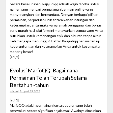
Secara keseluruhan, Rajajudiqq adalah wajib dicoba untuk
gamer yang mencari pengalaman bermain online yang
menyenangkan dan bermanfaat. Dengan berbagai pilihan
permainan, perpaduan unik antara keberuntungan dan
keterampilan, antarmuka yang ramah pengguna, dan bonus
yang murah hati, platform ini menawarkan semua yang Anda
butuhkan untuk kemenangan epik dan hiburan tanpa akhir.
Jadi mengapa menunggu? Daftar Rajajudiqq hari ini dan uji
keberuntungan dan keterampilan Anda untuk kesempatan
menang besar!
[ad_2]
Evolusi MarioQQ: Bagaimana
Permainan Telah Terubah Selama
Bertahun -tahun
admin
|
August 29, 2025
[ad_1]
MarioQQ adalah permainan kartu populer yang telah
berevolusi secara signifikan sejak awal. Awalnya dimainkan